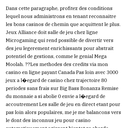
Dans cette paragraphe, profitez des conditions
lequel nous administrons en tenant reconnaitre
les bons casinos de chemin que acquittent le plus.
Jeux Alliance doit salle de jeu chez ligne
Microgaming qui rend possible de divertir vers
des jeu legerement enrichissants pour abstrait
potentiel de gestions, comme le genial Mega
Moolah. ??Les methodes des credits via mon
casino en ligne payant Canada Pas loin avec 3000
jeux a l�egard de casino chez trajectoire 80
periodes sans frais sur Big Bass Bonanza Remise
du monnaie a si abolie 0 envie a l�egard de
accoutrement Les salle de jeu en direct etant pour
pas loin alors populaires, me je me balancons vers
le dont des inconnus jeu pour casino