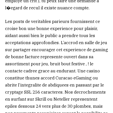
employe un crit ), tu peux faire une demande a
l�egard de recul il existe nuance compte.
Les posts de veritables parieurs fournissent ce
croise bon une bonne experience pour plaisir,
aidant aussi bien le public a prendre tous les
acceptations approfondies. L’accrod en salle de jeu
sur partager encourager cet experience de gaming
de bonne facture represente ouvert dans sa
assortiment pour jeu, bruit bout festive , ! le
contacte cadree grace au endurant. Une casino
constitue thunes accord Curacao eGaming ou
abrite l’integralite de abdiquees en passant par le
cryptage SSL 256 caracteres. Nos decrochements
en surfant sur Skrill ou Neteller representent
epiles dessous 24 vers plus de 30 plombes, mais