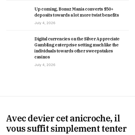
Up coming, Bonuz Mania converts $50+
deposits towards a lot more twist benefits
July 4, 2026
Digital currencies on the Silver Appreciate
Gambling enterprise setting much like the
individuals towards other sweepstakes
casinos
July 4, 2026
Avec devier cet anicroche, il
vous suffit simplement tenter