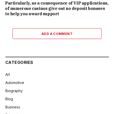
Particularly, as a consequence of VIP applications,
of numerous casinos give out no deposit bonuses
to help you award support
ADD A COMMENT
CATEGORIES
Art
Automotive
Biography
Blog
Business