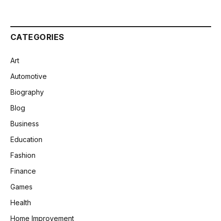
CATEGORIES
Art
Automotive
Biography
Blog
Business
Education
Fashion
Finance
Games
Health
Home Improvement