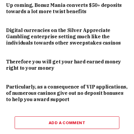
Up coming, Bonuz Mania converts $50+ deposits
towards a lot more twist benefits
Digital currencies on the Silver Appreciate
Gambling enterprise setting much like the
individuals towards other sweepstakes casinos
Therefore you will get your hard earned money
right to your money
Particularly, as a consequence of VIP applications,
of numerous casinos give out no deposit bonuses
to help you award support
ADD A COMMENT