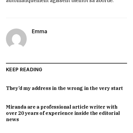
automatiquement agissent bientot sa aborde.
Emma
KEEP READING
They’d my address in the wrong in the very start
Miranda are a professional article writer with
over 20 years of experience inside the editorial
news