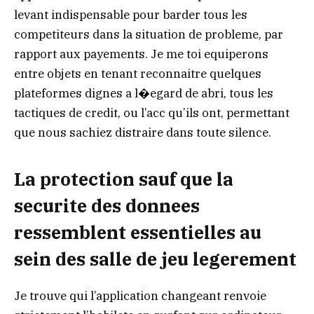
levant indispensable pour barder tous les
competiteurs dans la situation de probleme, par
rapport aux payements. Je me toi equiperons
entre objets en tenant reconnaitre quelques
plateformes dignes a l�egard de abri, tous les
tactiques de credit, ou l’acc qu’ils ont, permettant
que nous sachiez distraire dans toute silence.
La protection sauf que la
securite des donnees
ressemblent essentielles au
sein des salle de jeu legerement
Je trouve qui l’application changeant renvoie