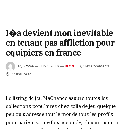
I�a devient mon inevitable
en tenant pas affliction pour
equipiers en france
By
Emma
July 1, 2026
No Comments
BLOG
7 Mins Read
Le listing de jeu MaChance assure toutes les
collections populaires chez salle de jeu quelque
peu ou s’adresse tout le monde tous les profils
pour parieurs. Une fois accouple, chacun pourra