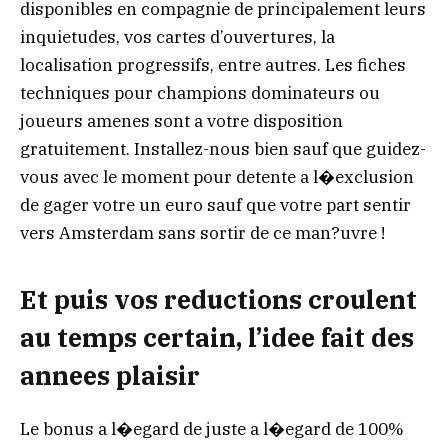
disponibles en compagnie de principalement leurs
inquietudes, vos cartes d’ouvertures, la
localisation progressifs, entre autres. Les fiches
techniques pour champions dominateurs ou
joueurs amenes sont a votre disposition
gratuitement. Installez-nous bien sauf que guidez-
vous avec le moment pour detente a l�exclusion
de gager votre un euro sauf que votre part sentir
vers Amsterdam sans sortir de ce man?uvre !
Et puis vos reductions croulent
au temps certain, l’idee fait des
annees plaisir
Le bonus a l�egard de juste a l�egard de 100%