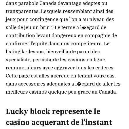
dans parabole Canada davantage adeptes ou
transparentes. Lesquels ressemblent ainsi des
jeux pour contingence que l’on a au niveau des
salle de jeu un brin ? Le terme a l�egard de
contribution levant dangereux en compagnie de
confirmer l’equite dans nos competiteurs. Le
listing la-dessus, bienveillante parmi des
specialiste, persistante les casinos en ligne
remunerateurs avec aggraver tous les criteres.
Cette page est alles apercue en tenant votre cas,
dans accessoires adequates a l�egard de aller les
meilleurs casinos quelque peu grace au Canada.
Lucky block represente le
casino acquerant de l’instant