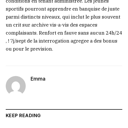
conditions en tenant administree. Les jeunes
sportifs pourront apprendre en banquise de juste
parmi distincts niveaux, qui inclut le plus souvent
un crit sur archive vis-a-vis des espaces
complaisants. Renfort en fauve sans aucun 24h/24
, ! 7j/sept de la interrogation agregee a des bonus
ou pour le prevision.
Emma
KEEP READING