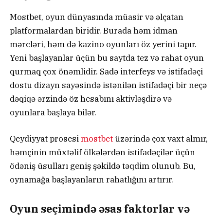
Mostbet, oyun dünyasında müasir və əlçatan
platformalardan biridir. Burada həm idman
mərcləri, həm də kazino oyunları öz yerini tapır.
Yeni başlayanlar üçün bu saytda tez və rahat oyun
qurmaq çox önəmlidir. Sadə interfeys və istifadəçi
dostu dizayn sayəsində istənilən istifadəçi bir neçə
dəqiqə ərzində öz hesabını aktivləşdirə və
oyunlara başlaya bilər.
Qeydiyyat prosesi
mostbet
üzərində çox vaxt almır,
həmçinin müxtəlif ölkələrdən istifadəçilər üçün
ödəniş üsulları geniş şəkildə təqdim olunub. Bu,
oynamağa başlayanların rahatlığını artırır.
Oyun seçimində əsas faktorlar və