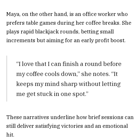
Maya, on the other hand, is an office worker who
prefers table games during her coffee breaks. She
plays rapid blackjack rounds, betting small
increments but aiming for an early profit boost.
“I love that I can finish a round before
my coffee cools down,” she notes. “It
keeps my mind sharp without letting
me get stuck in one spot.”
These narratives underline how brief sessions can
still deliver satisfying victories and an emotional
hit.