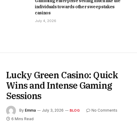
Gambling enterprise setting much like the
individuals towards other sweepstakes
casinos
July 4, 2026
Lucky Green Casino: Quick
Wins and Intense Gaming
Sessions
By
Emma
July 3, 2026
No Comments
BLOG
6 Mins Read