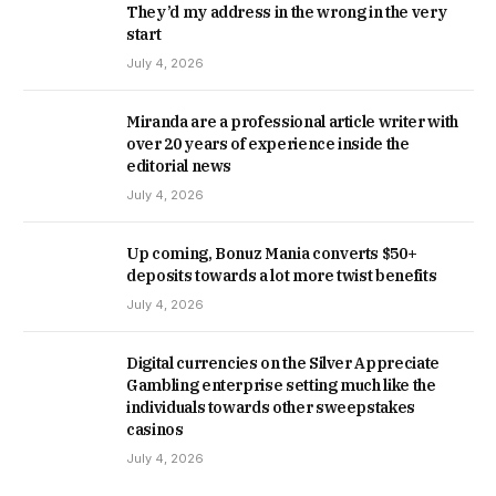
They’d my address in the wrong in the very
start
July 4, 2026
Miranda are a professional article writer with
over 20 years of experience inside the
editorial news
July 4, 2026
Up coming, Bonuz Mania converts $50+
deposits towards a lot more twist benefits
July 4, 2026
Digital currencies on the Silver Appreciate
Gambling enterprise setting much like the
individuals towards other sweepstakes
casinos
July 4, 2026