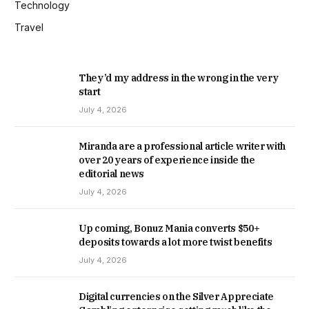
Technology
Travel
They’d my address in the wrong in the very
start
July 4, 2026
Miranda are a professional article writer with
over 20 years of experience inside the
editorial news
July 4, 2026
Up coming, Bonuz Mania converts $50+
deposits towards a lot more twist benefits
July 4, 2026
Digital currencies on the Silver Appreciate