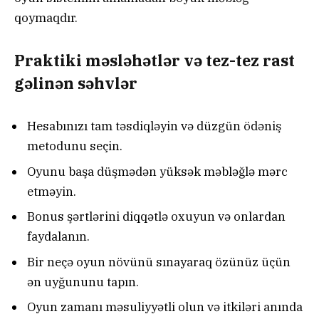
qoymaqdır.
Praktiki məsləhətlər və tez-tez rast
gəlinən səhvlər
Hesabınızı tam təsdiqləyin və düzgün ödəniş
metodunu seçin.
Oyunu başa düşmədən yüksək məbləğlə mərc
etməyin.
Bonus şərtlərini diqqətlə oxuyun və onlardan
faydalanın.
Bir neçə oyun növünü sınayaraq özünüz üçün
ən uyğununu tapın.
Oyun zamanı məsuliyyətli olun və itkiləri anında