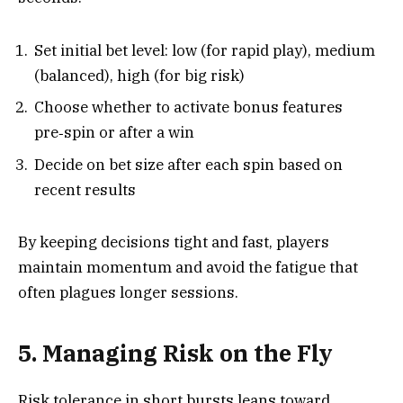
Set initial bet level: low (for rapid play), medium
(balanced), high (for big risk)
Choose whether to activate bonus features
pre‑spin or after a win
Decide on bet size after each spin based on
recent results
By keeping decisions tight and fast, players
maintain momentum and avoid the fatigue that
often plagues longer sessions.
5. Managing Risk on the Fly
Risk tolerance in short bursts leans toward