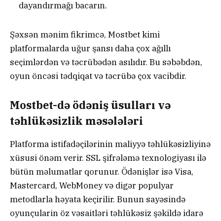
dayandırmağı bacarın.
Şəxsən mənim fikrimcə, Mostbet kimi
platformalarda uğur şansı daha çox ağıllı
seçimlərdən və təcrübədən asılıdır. Bu səbəbdən,
oyun öncəsi tədqiqat və təcrübə çox vacibdir.
Mostbet-də ödəniş üsulları və
təhlükəsizlik məsələləri
Platforma istifadəçilərinin maliyyə təhlükəsizliyinə
xüsusi önəm verir. SSL şifrələmə texnologiyası ilə
bütün məlumatlar qorunur. Ödənişlər isə Visa,
Mastercard, WebMoney və digər populyar
metodlarla həyata keçirilir. Bunun sayəsində
oyunçularin öz vəsaitləri təhlükəsiz şəkildə idarə