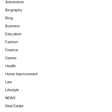
Automotive
Biography
Blog
Business
Education
Fashion
Finance
Games
Health
Home Improvement
Law
Lifestyle
NEWS
Real Estate