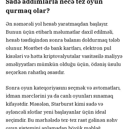
Sadə addımlarla necə tez oyun
qurmaq olar?
Ən səmərəli yol hesab yaratmaqdan başlayır.
Bunun üçün etibarlı məlumatlar daxil edilməli,
hesab təsdiqindən sonra balansı doldurmaq tələb
olunur. Mostbet-də bank kartları, elektron pul
kisələri və hətta kriptovalyutalar vasitəsilə maliyyə
əməliyyatları mümkün olduğu üçün, ödəniş üsulu
seçərkən rahatlıq əsasdır.
Sonra oyun kateqoriyasını seçmək və avtomatları,
idman mərclərini ya da canlı oyunları sınamaq
kifayətdir. Məsələn, Starburst kimi sadə və
əyləncəli slotlar yeni başlayanlar üçün ideal
seçimdir. Bu mərhələdə tez-tez rast gəlinən səhv
oyun sistemini anlamadan böyük məbləğ