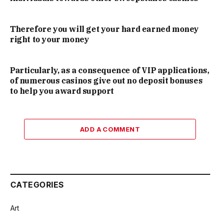
Therefore you will get your hard earned money
right to your money
Particularly, as a consequence of VIP applications,
of numerous casinos give out no deposit bonuses
to help you award support
ADD A COMMENT
CATEGORIES
Art