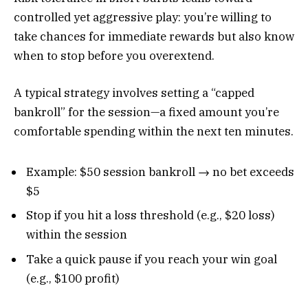
controlled yet aggressive play: you’re willing to
take chances for immediate rewards but also know
when to stop before you overextend.
A typical strategy involves setting a “capped
bankroll” for the session—a fixed amount you’re
comfortable spending within the next ten minutes.
Example: $50 session bankroll → no bet exceeds
$5
Stop if you hit a loss threshold (e.g., $20 loss)
within the session
Take a quick pause if you reach your win goal
(e.g., $100 profit)