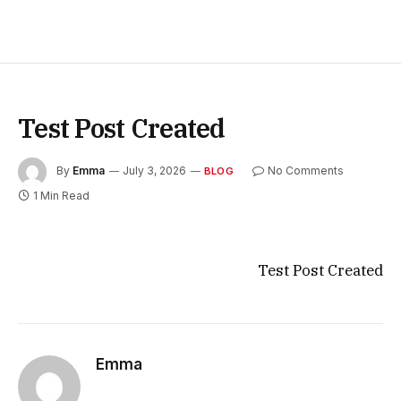
Test Post Created
By
Emma
July 3, 2026
No Comments
BLOG
1 Min Read
Test Post Created
Emma