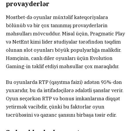
provayderlər
Mostbet-də oyunlar müxtəlif kateqoriyalara
bölünüb və bir çox tanınmış provayderlərin
məhsulları mövcuddur. Misal üçün, Pragmatic Play
və NetEnt kimi lider studiyalar tərəfindən təqdim
olunan slot oyunları böyük populyarlığa malikdir.
Həmçinin, canlı diler oyunları üçün Evolution
Gaming-in təklif etdiyi məhsullar çox maraqlıdır.
Bu oyunlarda RTP (qayıtma faizi) adətən 95%-dən
yuxarıdır, bu da istifadəçilərə ədalətli şanslar verir.
Oyun seçərkən RTP və bonus imkanlarına diqqət
yetirmək vacibdir, çünki bu faktorlar oyun
təcrübəsini və qazanc şansını birbaşa təsir edir.