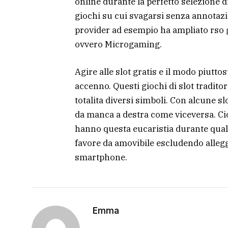
online durante la perfetto selezione d
giochi su cui svagarsi senza annotazi
provider ad esempio ha ampliato rso g
ovvero Microgaming.
Agire alle slot gratis e il modo piutto
accenno. Questi giochi di slot tradi
totalita diversi simboli. Con alcune sl
da manca a destra come viceversa. Cio
hanno questa eucaristia durante qualsia
favore da amovibile escludendo allegg
smartphone.
Emma