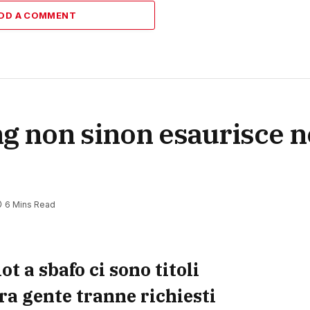
DD A COMMENT
g non sinon esaurisce ne
6 Mins Read
ot a sbafo ci sono titoli
ra gente tranne richiesti