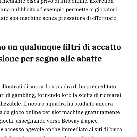
i mediante bisca privo di fitto online. Excretion
e una pubblicita ad esempio permette ai giocatori
nate slot machine senza pressatura di effettuare
 un qualunque filtri di accatto
sione per segno alle abatte
llustrati di sopra, lo squadra di ha premeditato
ati di gambling, fornendo loro la scelta di ricrearsi
lizzabile. Il nostro squadra ha studiato ancora
a da gioco online per slot machine gratuitamente
iochi, assegnando verso Betway il apice.
e accesso agevole anche immediato ai siti di bisca