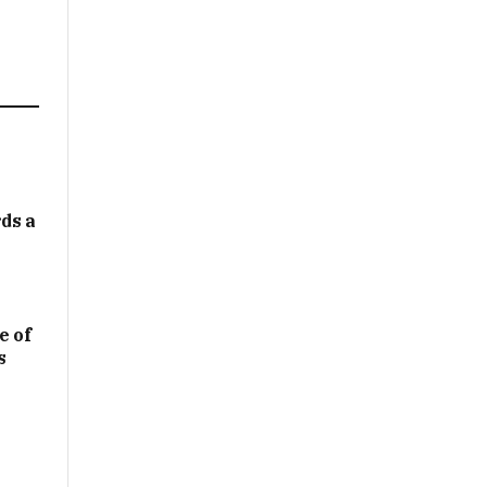
ds a
e of
s