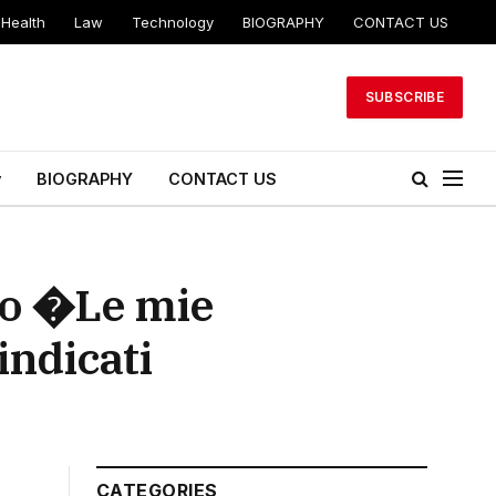
Health
Law
Technology
BIOGRAPHY
CONTACT US
SUBSCRIBE
y
BIOGRAPHY
CONTACT US
tro �Le mie
indicati
CATEGORIES