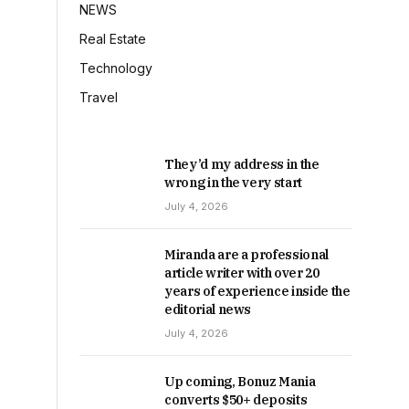
NEWS
Real Estate
Technology
Travel
They’d my address in the
wrong in the very start
July 4, 2026
Miranda are a professional
article writer with over 20
years of experience inside the
editorial news
July 4, 2026
Up coming, Bonuz Mania
converts $50+ deposits