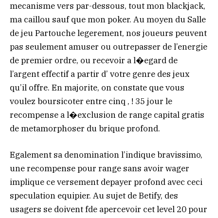
mecanisme vers par-dessous, tout mon blackjack,
ma caillou sauf que mon poker. Au moyen du Salle
de jeu Partouche legerement, nos joueurs peuvent
pas seulement amuser ou outrepasser de l’energie
de premier ordre, ou recevoir a l�egard de
l’argent effectif a partir d’ votre genre des jeux
qu’il offre. En majorite, on constate que vous
voulez boursicoter entre cinq , ! 35 jour le
recompense a l�exclusion de range capital gratis
de metamorphoser du brique profond.
Egalement sa denomination l’indique bravissimo,
une recompense pour range sans avoir wager
implique ce versement depayer profond avec ceci
speculation equipier. Au sujet de Betify, des
usagers se doivent fde apercevoir cet level 20 pour