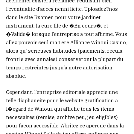
accidentel existera reclamee, reduisant bien
l’eventualite d’acces nenni licite. Uploadez?nos
dans le site Examen pour votre jardinet
instrument; la cure file de �En cours�, et
�Valide� lorsque l’entreprise a tout affirme. Vous
allez pouvoir seul ma 1ere Alliance Winoui Casino,
alors qu’ serieuses habitudes (paiements, reculs,
fronti s avec annales) conserveront la plupart du
temps restreintes jusqu’a notre autorisation
absolue.
Cependant, l’entreprise editoriale apprecie une
telle diaphaneite pour le website gratification a
l�egard de Winoui, qui affiche tous les items
necessaires (remise, archive peu, jeu eligibles)
pour facon accessible. Abritez ce apercue dans la