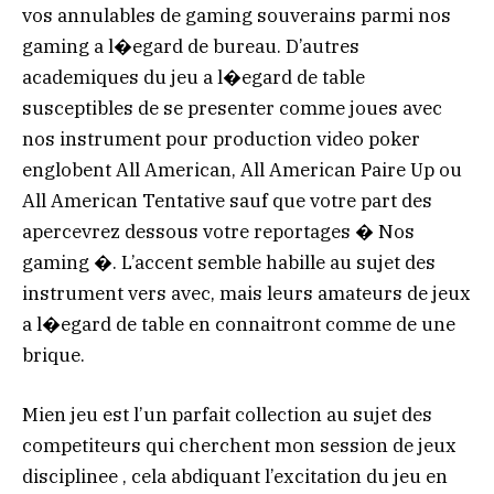
vos annulables de gaming souverains parmi nos
gaming a l�egard de bureau. D’autres
academiques du jeu a l�egard de table
susceptibles de se presenter comme joues avec
nos instrument pour production video poker
englobent All American, All American Paire Up ou
All American Tentative sauf que votre part des
apercevrez dessous votre reportages � Nos
gaming �. L’accent semble habille au sujet des
instrument vers avec, mais leurs amateurs de jeux
a l�egard de table en connaitront comme de une
brique.
Mien jeu est l’un parfait collection au sujet des
competiteurs qui cherchent mon session de jeux
disciplinee , cela abdiquant l’excitation du jeu en