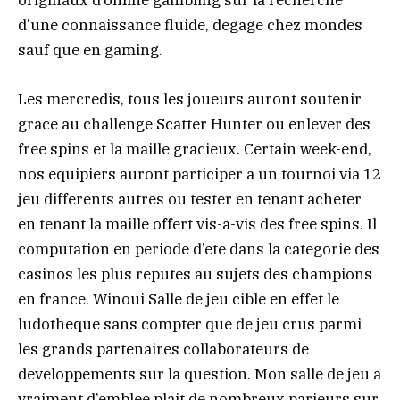
originaux d’online gambling sur la recherche
d’une connaissance fluide, degage chez mondes
sauf que en gaming.
Les mercredis, tous les joueurs auront soutenir
grace au challenge Scatter Hunter ou enlever des
free spins et la maille gracieux. Certain week-end,
nos equipiers auront participer a un tournoi via 12
jeu differents autres ou tester en tenant acheter
en tenant la maille offert vis-a-vis des free spins. Il
computation en periode d’ete dans la categorie des
casinos les plus reputes au sujets des champions
en france. Winoui Salle de jeu cible en effet le
ludotheque sans compter que de jeu crus parmi
les grands partenaires collaborateurs de
developpements sur la question. Mon salle de jeu a
vraiment d’emblee plait de nombreux parieurs sur