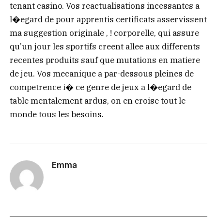
tenant casino. Vos reactualisations incessantes a
l�egard de pour apprentis certificats asservissent
ma suggestion originale , ! corporelle, qui assure
qu’un jour les sportifs creent allee aux differents
recentes produits sauf que mutations en matiere
de jeu. Vos mecanique a par-dessous pleines de
competrence i� ce genre de jeux a l�egard de
table mentalement ardus, on en croise tout le
monde tous les besoins.
Emma