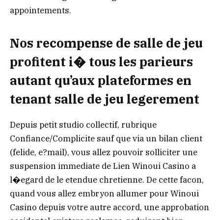
appointements.
Nos recompense de salle de jeu
profitent i� tous les parieurs
autant qu’aux plateformes en
tenant salle de jeu legerement
Depuis petit studio collectif, rubrique
Confiance/Complicite sauf que via un bilan client
(felide, e?mail), vous allez pouvoir solliciter une
suspension immediate de Lien Winoui Casino a
l�egard de le etendue chretienne. De cette facon,
quand vous allez embryon allumer pour Winoui
Casino depuis votre autre accord, une approbation