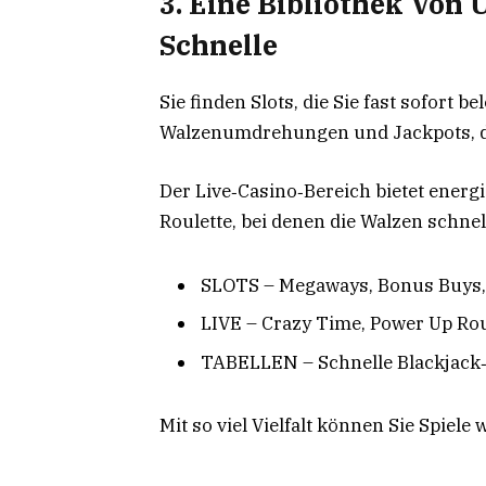
3. Eine Bibliothek Von 
Schnelle
Sie finden Slots, die Sie fast sofor
Walzenumdrehungen und Jackpots, di
Der Live‑Casino‑Bereich bietet energ
Roulette, bei denen die Walzen schne
SLOTS – Megaways, Bonus Buys,
LIVE – Crazy Time, Power Up Rou
TABELLEN – Schnelle Blackjack‑
Mit so viel Vielfalt können Sie Spiel