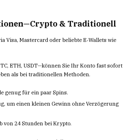
tionen—Crypto & Traditionell
a Visa, Mastercard oder beliebte E‑Wallets wie
TC, ETH, USDT—können Sie Ihr Konto fast sofort
en als bei traditionellen Methoden.
e genug für ein paar Spins.
ug, um einen kleinen Gewinn ohne Verzögerung
b von 24 Stunden bei Krypto.