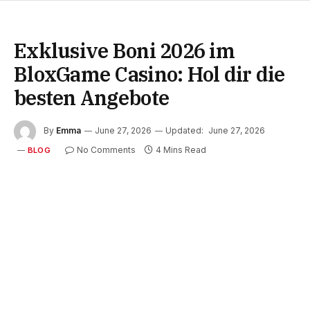
Exklusive Boni 2026 im
BloxGame Casino: Hol dir die
besten Angebote
By
Emma
June 27, 2026
Updated:
June 27, 2026
No Comments
4 Mins Read
BLOG
Das BloxGame Casino bietet eine aufregende
Auswahl an Casino-Spielen, exklusiven Boni und
blitzschnellen Auszahlungen, die Spieler in eine