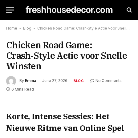
freshhousedecor.com
Home
-
Blog
-
Chicken Road Game: Crash‑Style Actie voor Snelle Winsten
Chicken Road Game:
Crash‑Style Actie voor Snelle
Winsten
By
Emma
June 27, 2026
No Comments
BLOG
6 Mins Read
Korte, Intense Sessies: Het
Nieuwe Ritme van Online Spel