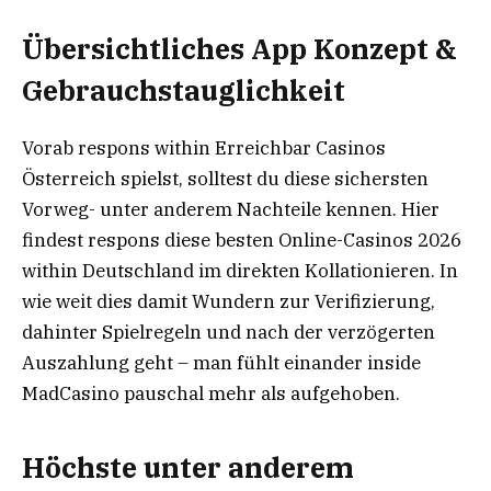
Übersichtliches App Konzept &
Gebrauchstauglichkeit
Vorab respons within Erreichbar Casinos
Österreich spielst, solltest du diese sichersten
Vorweg- unter anderem Nachteile kennen. Hier
findest respons diese besten Online-Casinos 2026
within Deutschland im direkten Kollationieren. In
wie weit dies damit Wundern zur Verifizierung,
dahinter Spielregeln und nach der verzögerten
Auszahlung geht – man fühlt einander inside
MadCasino pauschal mehr als aufgehoben.
Höchste unter anderem