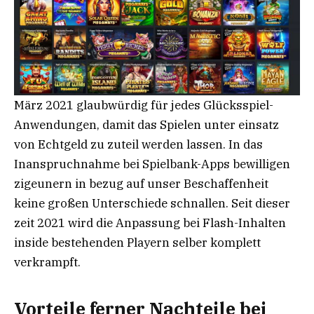
März 2021 glaubwürdig für jedes Glücksspiel-
Anwendungen, damit das Spielen unter einsatz
von Echtgeld zu zuteil werden lassen. In das
Inanspruchnahme bei Spielbank-Apps bewilligen
zigeunern in bezug auf unser Beschaffenheit
keine großen Unterschiede schnallen. Seit dieser
zeit 2021 wird die Anpassung bei Flash-Inhalten
inside bestehenden Playern selber komplett
verkrampft.
Vorteile ferner Nachteile bei