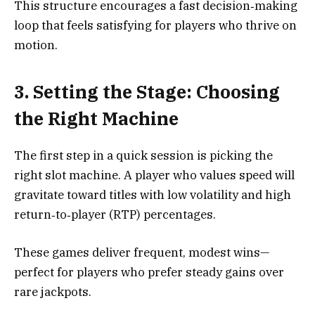
This structure encourages a fast decision‑making
loop that feels satisfying for players who thrive on
motion.
3. Setting the Stage: Choosing
the Right Machine
The first step in a quick session is picking the
right slot machine. A player who values speed will
gravitate toward titles with low volatility and high
return‑to‑player (RTP) percentages.
These games deliver frequent, modest wins—
perfect for players who prefer steady gains over
rare jackpots.