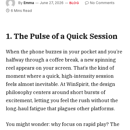
By
Emma
June 27, 2026
No Comments
BLOG
6 Mins Read
1. The Pulse of a Quick Session
When the phone buzzes in your pocket and you’re
halfway through a coffee break, a new spinning
reel appears on your screen. That’s the kind of
moment where a quick, high‑intensity session
feels almost inevitable. At WinSpirit, the design
philosophy centers around short bursts of
excitement, letting you feel the rush without the
long‑haul fatigue that plagues other platforms.
You might wonder: why focus on rapid play? The