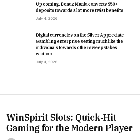
Up coming, Bonuz Mania converts $50+
deposits towards a lot more twist benefits
July 4, 2026
Digital currencies on the Silver Appreciate
Gambling enterprise setting much like the
individuals towards other sweepstakes
casinos
July 4, 2026
WinSpirit Slots: Quick‑Hit
Gaming for the Modern Player