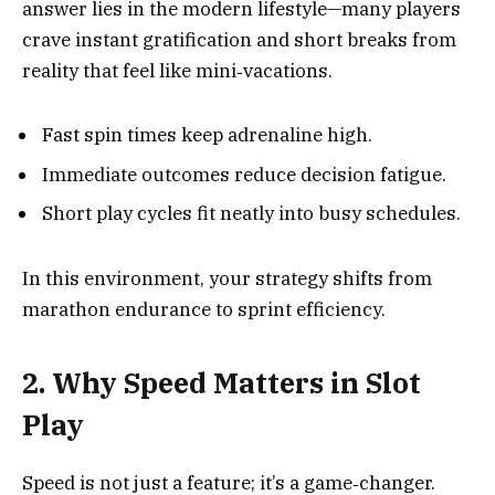
answer lies in the modern lifestyle—many players
crave instant gratification and short breaks from
reality that feel like mini‑vacations.
Fast spin times keep adrenaline high.
Immediate outcomes reduce decision fatigue.
Short play cycles fit neatly into busy schedules.
In this environment, your strategy shifts from
marathon endurance to sprint efficiency.
2. Why Speed Matters in Slot
Play
Speed is not just a feature; it’s a game‑changer.