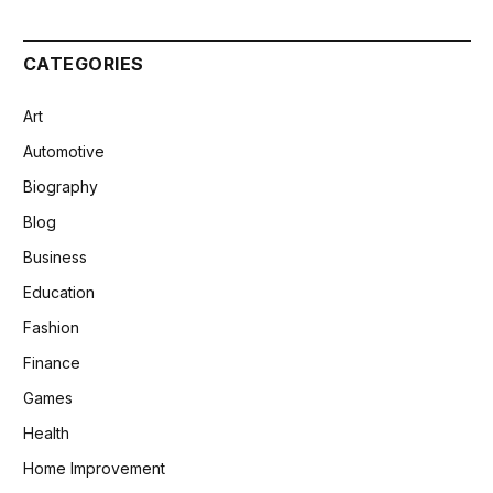
CATEGORIES
Art
Automotive
Biography
Blog
Business
Education
Fashion
Finance
Games
Health
Home Improvement