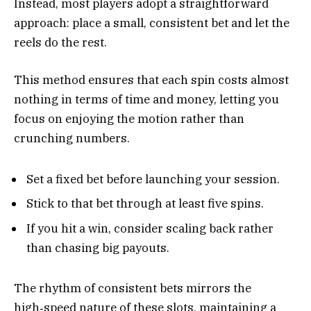
Instead, most players adopt a straightforward
approach: place a small, consistent bet and let the
reels do the rest.
This method ensures that each spin costs almost
nothing in terms of time and money, letting you
focus on enjoying the motion rather than
crunching numbers.
Set a fixed bet before launching your session.
Stick to that bet through at least five spins.
If you hit a win, consider scaling back rather
than chasing big payouts.
The rhythm of consistent bets mirrors the
high‑speed nature of these slots, maintaining a