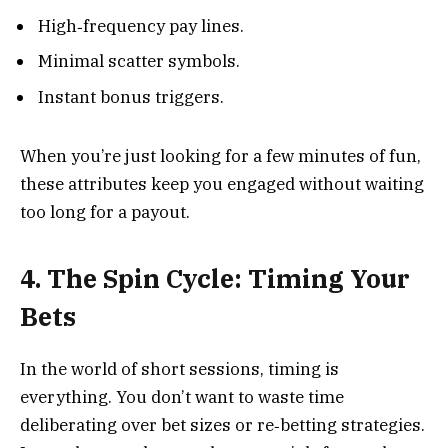
High‑frequency pay lines.
Minimal scatter symbols.
Instant bonus triggers.
When you’re just looking for a few minutes of fun,
these attributes keep you engaged without waiting
too long for a payout.
4. The Spin Cycle: Timing Your
Bets
In the world of short sessions, timing is
everything. You don’t want to waste time
deliberating over bet sizes or re‑betting strategies.