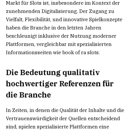
Markt für Slots ist, insbesondere im Kontext der
zunehmenden Digitalisierung. Der Zugang zu
Vielfalt, Flexibilität, und innovative Spielkonzepte
haben die Branche in den letzten Jahren
beschleunigt inklusive der Nutzung moderner
Plattformen, vergleichbar mit spezialisierten
Informationsseiten wie book of ra slots.
Die Bedeutung qualitativ
hochwertiger Referenzen für
die Branche
In Zeiten, in denen die Qualität der Inhalte und die
Vertrauenswürdigkeit der Quellen entscheidend
sind, spielen spezialisierte Plattformen eine