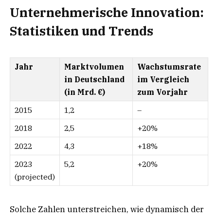
Unternehmerische Innovation:
Statistiken und Trends
Jahr
Marktvolumen
Wachstumsrate
in Deutschland
im Vergleich
(in Mrd. €)
zum Vorjahr
2015
1,2
–
2018
2,5
+20%
2022
4,3
+18%
2023
5,2
+20%
(projected)
Solche Zahlen unterstreichen, wie dynamisch der