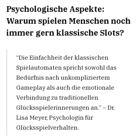
Psychologische Aspekte:
Warum spielen Menschen noch
immer gern klassische Slots?
“Die Einfachheit der klassischen
Spielautomaten spricht sowohl das
Bedürfnis nach unkompliziertem
Gameplay als auch die emotionale
Verbindung zu traditionellen
Glücksspielerinnerungen an.” – Dr.
Lisa Meyer, Psychologin für
Glücksspielverhalten.