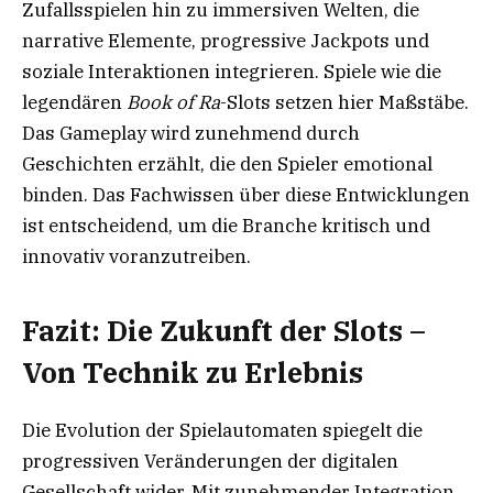
Zufallsspielen hin zu immersiven Welten, die
narrative Elemente, progressive Jackpots und
soziale Interaktionen integrieren. Spiele wie die
legendären
Book of Ra
-Slots setzen hier Maßstäbe.
Das Gameplay wird zunehmend durch
Geschichten erzählt, die den Spieler emotional
binden. Das Fachwissen über diese Entwicklungen
ist entscheidend, um die Branche kritisch und
innovativ voranzutreiben.
Fazit: Die Zukunft der Slots –
Von Technik zu Erlebnis
Die Evolution der Spielautomaten spiegelt die
progressiven Veränderungen der digitalen
Gesellschaft wider. Mit zunehmender Integration