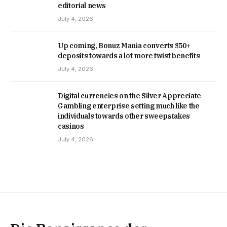
editorial news
July 4, 2026
Up coming, Bonuz Mania converts $50+
deposits towards a lot more twist benefits
July 4, 2026
Digital currencies on the Silver Appreciate
Gambling enterprise setting much like the
individuals towards other sweepstakes
casinos
July 4, 2026