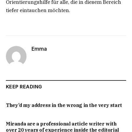
Orientierungshilfe für alle, die in diesem Bereich
tiefer eintauchen möchten.
Emma
KEEP READING
They’d my address in the wrong in the very start
Miranda are a professional article writer with
over 20 years of experience inside the editorial