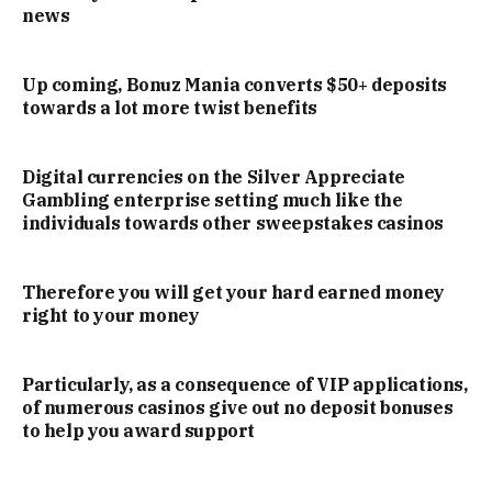
news
Up coming, Bonuz Mania converts $50+ deposits
towards a lot more twist benefits
Digital currencies on the Silver Appreciate
Gambling enterprise setting much like the
individuals towards other sweepstakes casinos
Therefore you will get your hard earned money
right to your money
Particularly, as a consequence of VIP applications,
of numerous casinos give out no deposit bonuses
to help you award support