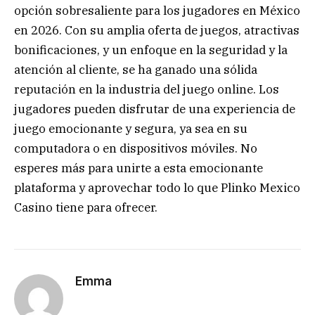
opción sobresaliente para los jugadores en México
en 2026. Con su amplia oferta de juegos, atractivas
bonificaciones, y un enfoque en la seguridad y la
atención al cliente, se ha ganado una sólida
reputación en la industria del juego online. Los
jugadores pueden disfrutar de una experiencia de
juego emocionante y segura, ya sea en su
computadora o en dispositivos móviles. No
esperes más para unirte a esta emocionante
plataforma y aprovechar todo lo que Plinko Mexico
Casino tiene para ofrecer.
Emma