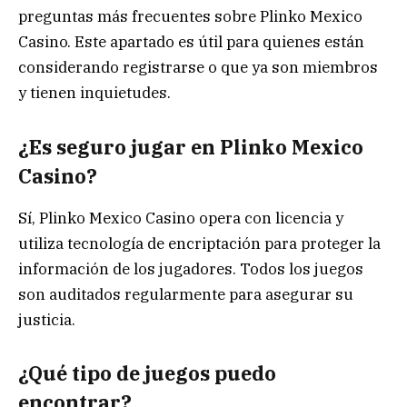
preguntas más frecuentes sobre Plinko Mexico
Casino. Este apartado es útil para quienes están
considerando registrarse o que ya son miembros
y tienen inquietudes.
¿Es seguro jugar en Plinko Mexico
Casino?
Sí, Plinko Mexico Casino opera con licencia y
utiliza tecnología de encriptación para proteger la
información de los jugadores. Todos los juegos
son auditados regularmente para asegurar su
justicia.
¿Qué tipo de juegos puedo
encontrar?