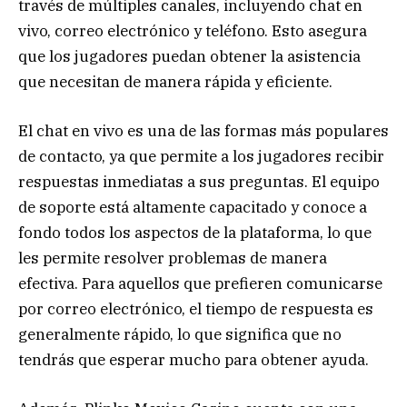
través de múltiples canales, incluyendo chat en
vivo, correo electrónico y teléfono. Esto asegura
que los jugadores puedan obtener la asistencia
que necesitan de manera rápida y eficiente.
El chat en vivo es una de las formas más populares
de contacto, ya que permite a los jugadores recibir
respuestas inmediatas a sus preguntas. El equipo
de soporte está altamente capacitado y conoce a
fondo todos los aspectos de la plataforma, lo que
les permite resolver problemas de manera
efectiva. Para aquellos que prefieren comunicarse
por correo electrónico, el tiempo de respuesta es
generalmente rápido, lo que significa que no
tendrás que esperar mucho para obtener ayuda.