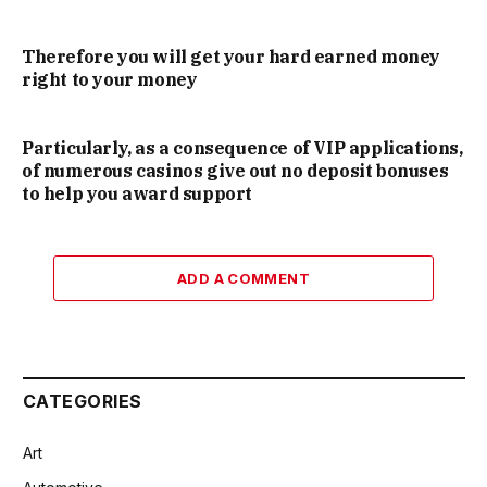
Therefore you will get your hard earned money
right to your money
Particularly, as a consequence of VIP applications,
of numerous casinos give out no deposit bonuses
to help you award support
ADD A COMMENT
CATEGORIES
Art