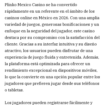
Plinko Mexico Casino se ha convertido
rápidamente en un referente en el ámbito de los
casinos online en México en 2026. Con una amplia
variedad de juegos, generosas bonificaciones y un
enfoque en la seguridad del jugador, este casino
destaca por su compromiso con la satisfacción del
cliente. Gracias a su interfaz intuitiva y su diseño
atractivo, los usuarios pueden disfrutar de una
experiencia de juego fluida y entretenida. Además,
la plataforma está optimizada para ofrecer un
rendimiento excepcional en dispositivos móviles,
lo que la convierte en una opción popular entre los
jugadores que prefieren jugar desde sus teléfonos
o tabletas.
Los jugadores pueden registrarse fácilmente y