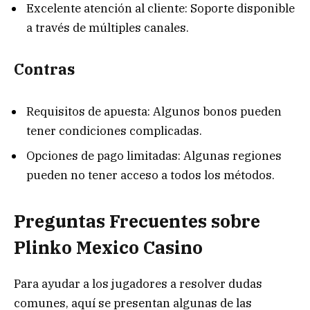
Excelente atención al cliente: Soporte disponible
a través de múltiples canales.
Contras
Requisitos de apuesta: Algunos bonos pueden
tener condiciones complicadas.
Opciones de pago limitadas: Algunas regiones
pueden no tener acceso a todos los métodos.
Preguntas Frecuentes sobre
Plinko Mexico Casino
Para ayudar a los jugadores a resolver dudas
comunes, aquí se presentan algunas de las