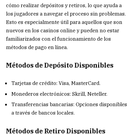
cómo realizar depósitos y retiros, lo que ayuda a
los jugadores a navegar el proceso sin problemas.
Esto es especialmente útil para aquellos que son
nuevos en los casinos online y pueden no estar
familiarizados con el funcionamiento de los
métodos de pago en línea.
Métodos de Depósito Disponibles
Tarjetas de crédito: Visa, MasterCard.
Monederos electrónicos: Skrill, Neteller.
Transferencias bancarias: Opciones disponibles
a través de bancos locales.
Métodos de Retiro Disponibles