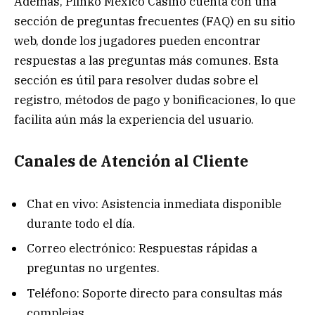
Además, Plinko Mexico Casino cuenta con una
sección de preguntas frecuentes (FAQ) en su sitio
web, donde los jugadores pueden encontrar
respuestas a las preguntas más comunes. Esta
sección es útil para resolver dudas sobre el
registro, métodos de pago y bonificaciones, lo que
facilita aún más la experiencia del usuario.
Canales de Atención al Cliente
Chat en vivo: Asistencia inmediata disponible
durante todo el día.
Correo electrónico: Respuestas rápidas a
preguntas no urgentes.
Teléfono: Soporte directo para consultas más
complejas.