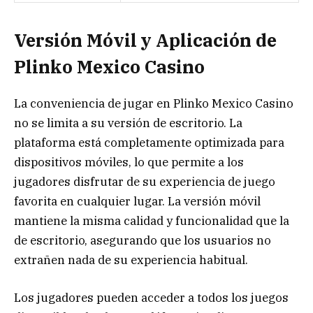
Versión Móvil y Aplicación de
Plinko Mexico Casino
La conveniencia de jugar en Plinko Mexico Casino
no se limita a su versión de escritorio. La
plataforma está completamente optimizada para
dispositivos móviles, lo que permite a los
jugadores disfrutar de su experiencia de juego
favorita en cualquier lugar. La versión móvil
mantiene la misma calidad y funcionalidad que la
de escritorio, asegurando que los usuarios no
extrañen nada de su experiencia habitual.
Los jugadores pueden acceder a todos los juegos