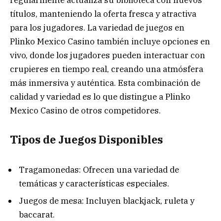
títulos, manteniendo la oferta fresca y atractiva
para los jugadores. La variedad de juegos en
Plinko Mexico Casino también incluye opciones en
vivo, donde los jugadores pueden interactuar con
crupieres en tiempo real, creando una atmósfera
más inmersiva y auténtica. Esta combinación de
calidad y variedad es lo que distingue a Plinko
Mexico Casino de otros competidores.
Tipos de Juegos Disponibles
Tragamonedas: Ofrecen una variedad de
temáticas y características especiales.
Juegos de mesa: Incluyen blackjack, ruleta y
baccarat.