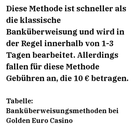
Diese Methode ist schneller als
die klassische
Banküberweisung und wird in
der Regel innerhalb von 1-3
Tagen bearbeitet. Allerdings
fallen für diese Methode
Gebühren an, die 10 € betragen.
Tabelle:
Banküberweisungsmethoden bei
Golden Euro Casino