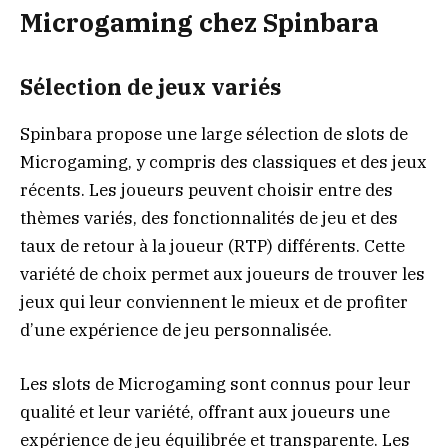
Microgaming chez Spinbara
Sélection de jeux variés
Spinbara propose une large sélection de slots de
Microgaming, y compris des classiques et des jeux
récents. Les joueurs peuvent choisir entre des
thèmes variés, des fonctionnalités de jeu et des
taux de retour à la joueur (RTP) différents. Cette
variété de choix permet aux joueurs de trouver les
jeux qui leur conviennent le mieux et de profiter
d’une expérience de jeu personnalisée.
Les slots de Microgaming sont connus pour leur
qualité et leur variété, offrant aux joueurs une
expérience de jeu équilibrée et transparente. Les