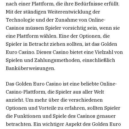
nach einer Plattform, die ihre Bedürfnisse erfüllt.
Mit der ständigen Weiterentwicklung der
Technologie und der Zunahme von Online-
Casinos müssen Spieler vorsichtig sein, wenn sie
eine Plattform wählen. Eine der Optionen, die
Spieler in Betracht ziehen sollten, ist das Golden
Euro Casino. Dieses Casino bietet eine Vielzahl von
Spielen und Zahlungsmethoden, einschließlich
Banküberweisungen.
Das Golden Euro Casino ist eine beliebte Online-
Casino-Plattform, die Spieler aus aller Welt
anzieht. Um mehr über die verschiedenen
Optionen und Vorteile zu erfahren, sollten Spieler
die Funktionen und Spiele des Casinos genauer
betrachten. Ein wichtiger Aspekt des Golden Euro