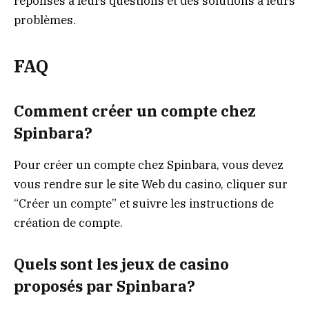
réponses à leurs questions et des solutions à leurs
problèmes.
FAQ
Comment créer un compte chez
Spinbara?
Pour créer un compte chez Spinbara, vous devez
vous rendre sur le site Web du casino, cliquer sur
“Créer un compte” et suivre les instructions de
création de compte.
Quels sont les jeux de casino
proposés par Spinbara?