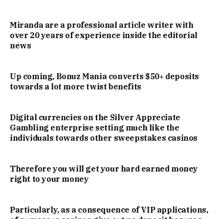
Miranda are a professional article writer with
over 20 years of experience inside the editorial
news
Up coming, Bonuz Mania converts $50+ deposits
towards a lot more twist benefits
Digital currencies on the Silver Appreciate
Gambling enterprise setting much like the
individuals towards other sweepstakes casinos
Therefore you will get your hard earned money
right to your money
Particularly, as a consequence of VIP applications,