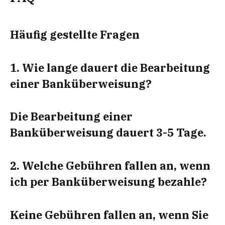
Häufig gestellte Fragen
1. Wie lange dauert die Bearbeitung
einer Banküberweisung?
Die Bearbeitung einer
Banküberweisung dauert 3-5 Tage.
2. Welche Gebühren fallen an, wenn
ich per Banküberweisung bezahle?
Keine Gebühren fallen an, wenn Sie