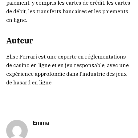
paiement, y compris les cartes de crédit, les cartes
de débit, les transferts bancaires et les paiements
en ligne.
Auteur
Elise Ferrari est une experte en réglementations
de casino en ligne et en jeu responsable, avec une
expérience approfondie dans l’industrie des jeux
de hasard en ligne.
Emma