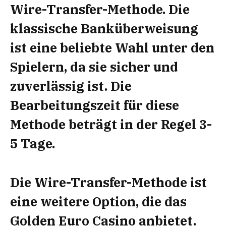
Wire-Transfer-Methode. Die
klassische Banküberweisung
ist eine beliebte Wahl unter den
Spielern, da sie sicher und
zuverlässig ist. Die
Bearbeitungszeit für diese
Methode beträgt in der Regel 3-
5 Tage.
Die Wire-Transfer-Methode ist
eine weitere Option, die das
Golden Euro Casino anbietet.