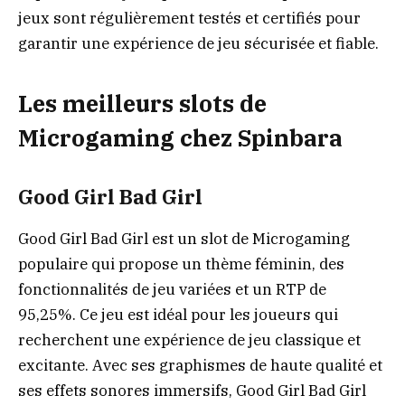
jeux sont régulièrement testés et certifiés pour
garantir une expérience de jeu sécurisée et fiable.
Les meilleurs slots de
Microgaming chez Spinbara
Good Girl Bad Girl
Good Girl Bad Girl est un slot de Microgaming
populaire qui propose un thème féminin, des
fonctionnalités de jeu variées et un RTP de
95,25%. Ce jeu est idéal pour les joueurs qui
recherchent une expérience de jeu classique et
excitante. Avec ses graphismes de haute qualité et
ses effets sonores immersifs, Good Girl Bad Girl