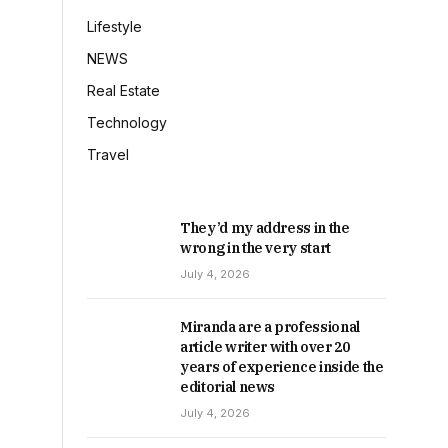
Lifestyle
NEWS
Real Estate
Technology
Travel
They’d my address in the
wrong in the very start
July 4, 2026
Miranda are a professional
article writer with over 20
years of experience inside the
editorial news
July 4, 2026