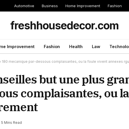
Automotive
Business
Home Improvement
Fashion
freshhousedecor.com
me Improvement
Fashion
Health
Law
Technolo
e 180 mecanique par-dessous complaisantes, ou la foule vivent annexes rgu
seilles but une plus gra
us complaisantes, ou la
irement
5 Mins Read