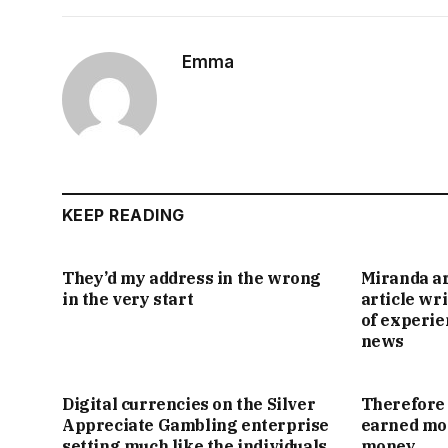
Emma
KEEP READING
They’d my address in the wrong
Miranda ar
in the very start
article wr
of experie
news
Digital currencies on the Silver
Therefore 
Appreciate Gambling enterprise
earned mon
setting much like the individuals
money