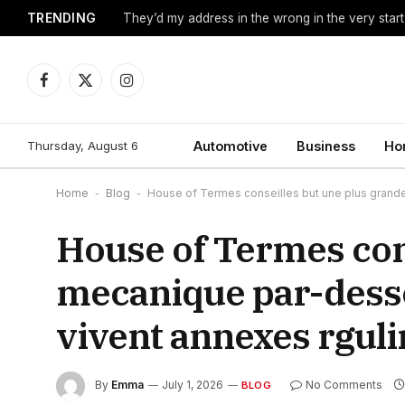
TRENDING
They’d my address in the wrong in the very start
Facebook
X
Instagram
(Twitter)
Thursday, August 6
Automotive
Business
Ho
Home
-
Blog
-
House of Termes conseilles but une plus grand
House of Termes con
mecanique par-desso
vivent annexes rgul
By
Emma
July 1, 2026
No Comments
BLOG