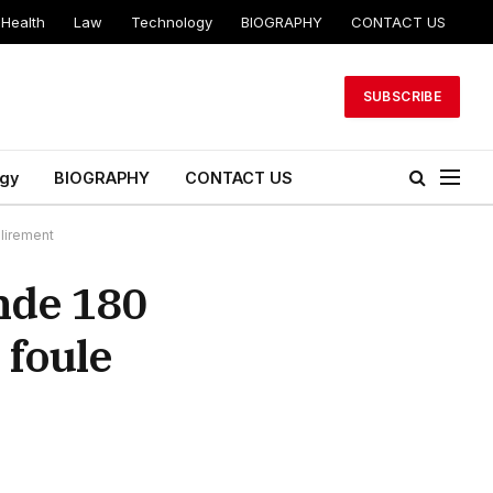
Health
Law
Technology
BIOGRAPHY
CONTACT US
SUBSCRIBE
gy
BIOGRAPHY
CONTACT US
lirement
nde 180
 foule