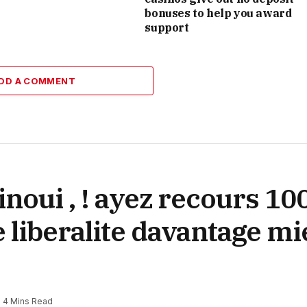
bonuses to help you award
support
DD A COMMENT
noui , ! ayez recours 10
 liberalite davantage mi
4 Mins Read