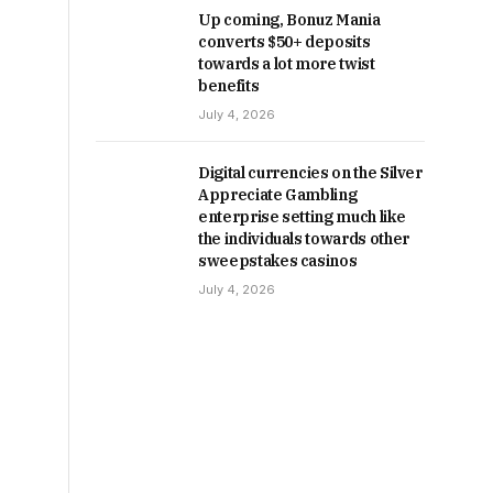
Up coming, Bonuz Mania
converts $50+ deposits
towards a lot more twist
benefits
July 4, 2026
Digital currencies on the Silver
Appreciate Gambling
enterprise setting much like
the individuals towards other
sweepstakes casinos
July 4, 2026