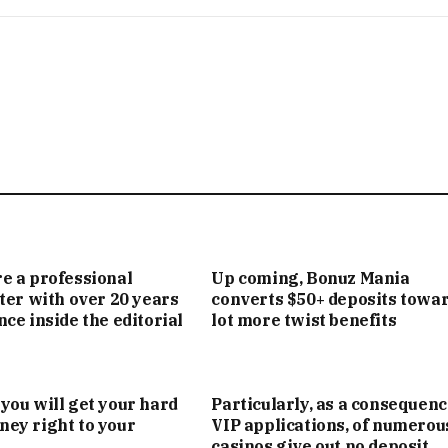
e a professional
Up coming, Bonuz Mania
iter with over 20 years
converts $50+ deposits towar
nce inside the editorial
lot more twist benefits
you will get your hard
Particularly, as a consequenc
ey right to your
VIP applications, of numerou
casinos give out no deposit