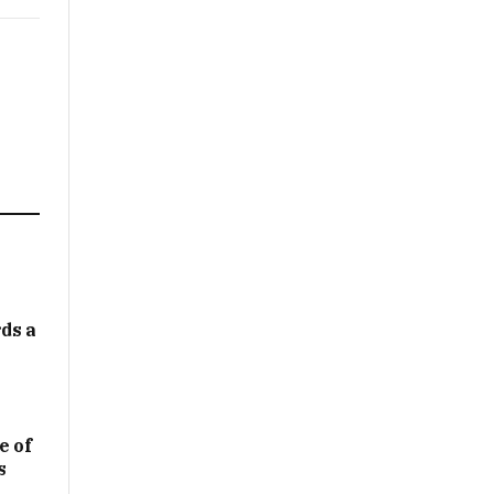
ds a
e of
s