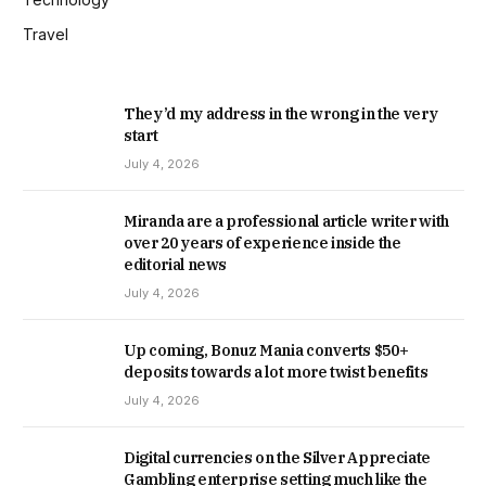
Travel
They’d my address in the wrong in the very
start
July 4, 2026
Miranda are a professional article writer with
over 20 years of experience inside the
editorial news
July 4, 2026
Up coming, Bonuz Mania converts $50+
deposits towards a lot more twist benefits
July 4, 2026
Digital currencies on the Silver Appreciate
Gambling enterprise setting much like the