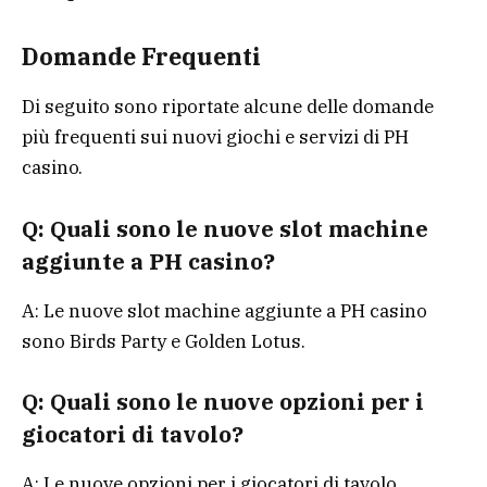
Domande Frequenti
Di seguito sono riportate alcune delle domande
più frequenti sui nuovi giochi e servizi di PH
casino.
Q: Quali sono le nuove slot machine
aggiunte a PH casino?
A: Le nuove slot machine aggiunte a PH casino
sono Birds Party e Golden Lotus.
Q: Quali sono le nuove opzioni per i
giocatori di tavolo?
A: Le nuove opzioni per i giocatori di tavolo