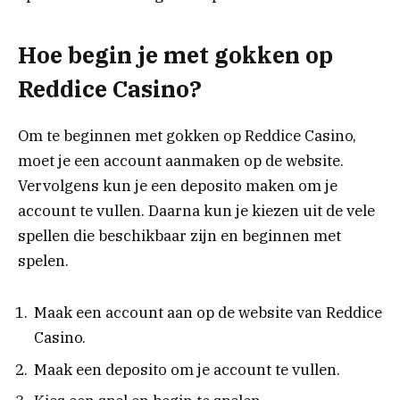
Hoe begin je met gokken op
Reddice Casino?
Om te beginnen met gokken op Reddice Casino,
moet je een account aanmaken op de website.
Vervolgens kun je een deposito maken om je
account te vullen. Daarna kun je kiezen uit de vele
spellen die beschikbaar zijn en beginnen met
spelen.
Maak een account aan op de website van Reddice
Casino.
Maak een deposito om je account te vullen.