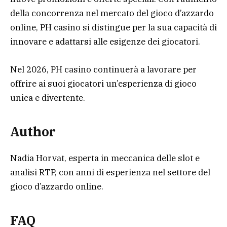
della concorrenza nel mercato del gioco d’azzardo
online, PH casino si distingue per la sua capacità di
innovare e adattarsi alle esigenze dei giocatori.
Nel 2026, PH casino continuerà a lavorare per
offrire ai suoi giocatori un’esperienza di gioco
unica e divertente.
Author
Nadia Horvat, esperta in meccanica delle slot e
analisi RTP, con anni di esperienza nel settore del
gioco d’azzardo online.
FAQ