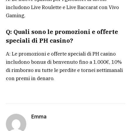
includono Live Roulette e Live Baccarat con Vivo
Gaming.
Q: Quali sono le promozioni e offerte
speciali di PH casino?
A: Le promozioni e offerte speciali di PH casino
includono bonus di benvenuto fino a 1.000€, 10%
di rimborso su tutte le perdite e tornei settimanali
con premi in denaro.
Emma