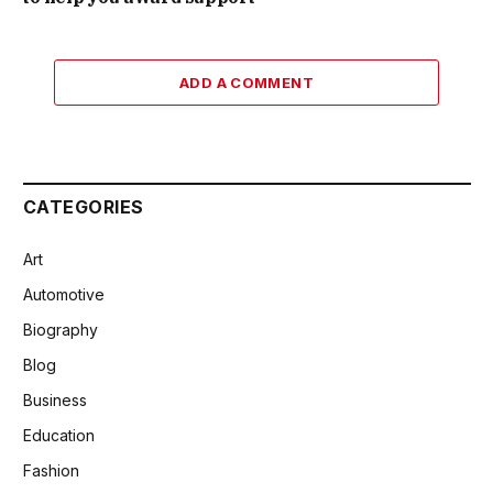
ADD A COMMENT
CATEGORIES
Art
Automotive
Biography
Blog
Business
Education
Fashion