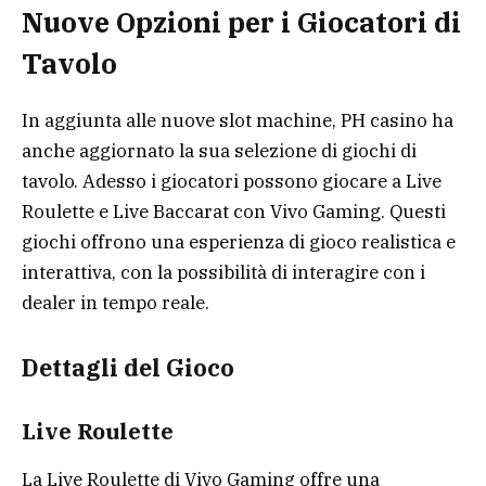
Nuove Opzioni per i Giocatori di
Tavolo
In aggiunta alle nuove slot machine, PH casino ha
anche aggiornato la sua selezione di giochi di
tavolo. Adesso i giocatori possono giocare a Live
Roulette e Live Baccarat con Vivo Gaming. Questi
giochi offrono una esperienza di gioco realistica e
interattiva, con la possibilità di interagire con i
dealer in tempo reale.
Dettagli del Gioco
Live Roulette
La Live Roulette di Vivo Gaming offre una