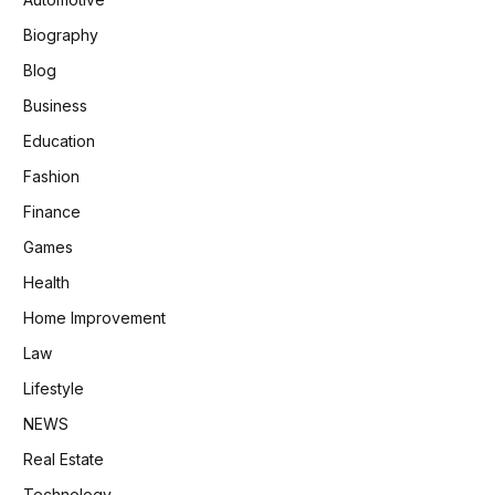
Biography
Blog
Business
Education
Fashion
Finance
Games
Health
Home Improvement
Law
Lifestyle
NEWS
Real Estate
Technology