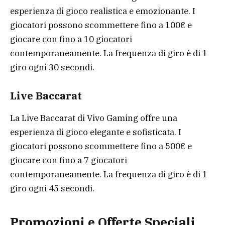
esperienza di gioco realistica e emozionante. I
giocatori possono scommettere fino a 100€ e
giocare con fino a 10 giocatori
contemporaneamente. La frequenza di giro è di 1
giro ogni 30 secondi.
Live Baccarat
La Live Baccarat di Vivo Gaming offre una
esperienza di gioco elegante e sofisticata. I
giocatori possono scommettere fino a 500€ e
giocare con fino a 7 giocatori
contemporaneamente. La frequenza di giro è di 1
giro ogni 45 secondi.
Promozioni e Offerte Speciali