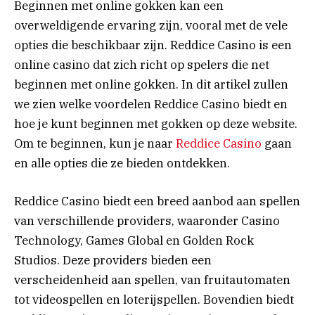
Beginnen met online gokken kan een
overweldigende ervaring zijn, vooral met de vele
opties die beschikbaar zijn. Reddice Casino is een
online casino dat zich richt op spelers die net
beginnen met online gokken. In dit artikel zullen
we zien welke voordelen Reddice Casino biedt en
hoe je kunt beginnen met gokken op deze website.
Om te beginnen, kun je naar
Reddice Casino
gaan
en alle opties die ze bieden ontdekken.
Reddice Casino biedt een breed aanbod aan spellen
van verschillende providers, waaronder Casino
Technology, Games Global en Golden Rock
Studios. Deze providers bieden een
verscheidenheid aan spellen, van fruitautomaten
tot videospellen en loterijspellen. Bovendien biedt