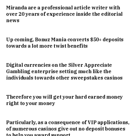
Miranda are a professional article writer with
over 20 years of experience inside the editorial
news
Up coming, Bonuz Mania converts $50+ deposits
towards a lot more twist benefits
Digital currencies on the Silver Appreciate
Gambling enterprise setting much like the
individuals towards other sweepstakes casinos
Therefore you will get your hard earned money
right to your money
Particularly, as a consequence of VIP applications,
of numerous casinos give out no deposit bonuses
to help you award support