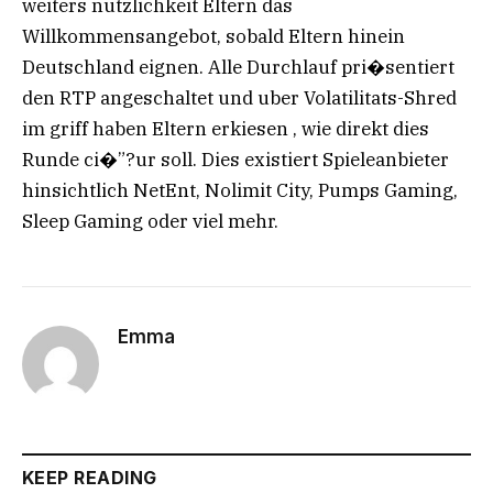
weiters nutzlichkeit Eltern das
Willkommensangebot, sobald Eltern hinein
Deutschland eignen. Alle Durchlauf pri�sentiert
den RTP angeschaltet und uber Volatilitats-Shred
im griff haben Eltern erkiesen , wie direkt dies
Runde ci�”?ur soll. Dies existiert Spieleanbieter
hinsichtlich NetEnt, Nolimit City, Pumps Gaming,
Sleep Gaming oder viel mehr.
Emma
KEEP READING