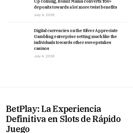
Up coming, Bonuz Mania converts $50+
deposits towards a lot more twist benefits
July 4, 2026
Digital currencies on the Silver Appreciate
Gambling enterprise setting much like the
individuals towards other sweepstakes
casinos
July 4, 2026
BetPlay: La Experiencia
Definitiva en Slots de Rápido
Juego