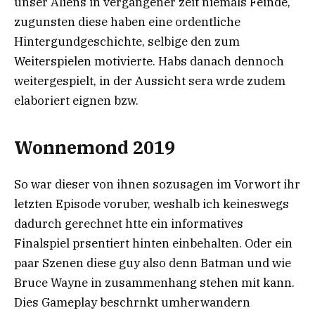
unser Aliens in vergangener zeit niemals Feinde,
zugunsten diese haben eine ordentliche
Hintergundgeschichte, selbige den zum
Weiterspielen motivierte. Habs danach dennoch
weitergespielt, in der Aussicht sera wrde zudem
elaboriert eignen bzw.
Wonnemond 2019
So war dieser von ihnen sozusagen im Vorwort ihr
letzten Episode voruber, weshalb ich keineswegs
dadurch gerechnet htte ein informatives
Finalspiel prsentiert hinten einbehalten. Oder ein
paar Szenen diese guy also denn Batman und wie
Bruce Wayne in zusammenhang stehen mit kann.
Dies Gameplay beschrnkt umherwandern