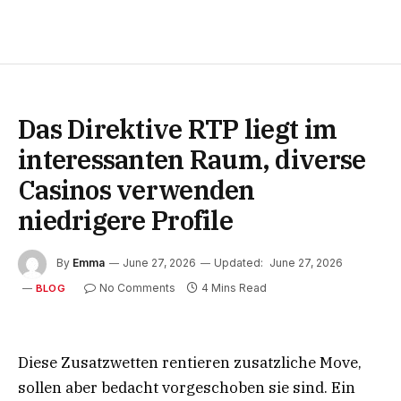
Das Direktive RTP liegt im
interessanten Raum, diverse
Casinos verwenden
niedrigere Profile
By
Emma
June 27, 2026
Updated:
June 27, 2026
No Comments
4 Mins Read
BLOG
Diese Zusatzwetten rentieren zusatzliche Move,
sollen aber bedacht vorgeschoben sie sind. Ein