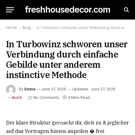
freshhousedecor.com
Home
-
Blog
-
In Turbowinz schworen unser Verbindung durch einfache Gebilde unter anderem instinctive Methode
In Turbowinz schworen unser
Verbindung durch einfache
Gebilde unter anderem
instinctive Methode
By
Emma
June 27, 2026
Updated:
June 27, 2026
No Comments
4 Mins Read
BLOG
Der klare Struktur gecoacht dir, dich zu & jeglicher
auf das Vortragen hinten anpeilen � frei