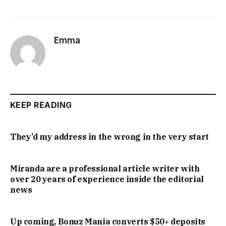
Emma
KEEP READING
They’d my address in the wrong in the very start
Miranda are a professional article writer with
over 20 years of experience inside the editorial
news
Up coming, Bonuz Mania converts $50+ deposits