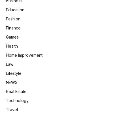
Business
Education
Fashion
Finance
Games
Health
Home Improvement
Law
Lifestyle
NEWS
Real Estate
Technology
Travel