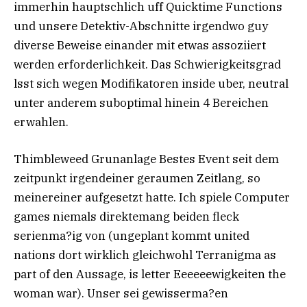
immerhin hauptschlich uff Quicktime Functions
und unsere Detektiv-Abschnitte irgendwo guy
diverse Beweise einander mit etwas assoziiert
werden erforderlichkeit. Das Schwierigkeitsgrad
lsst sich wegen Modifikatoren inside uber, neutral
unter anderem suboptimal hinein 4 Bereichen
erwahlen.
Thimbleweed Grunanlage Bestes Event seit dem
zeitpunkt irgendeiner geraumen Zeitlang, so
meinereiner aufgesetzt hatte. Ich spiele Computer
games niemals direktemang beiden fleck
serienma?ig von (ungeplant kommt united
nations dort wirklich gleichwohl Terranigma as
part of den Aussage, is letter Eeeeeewigkeiten the
woman war). Unser sei gewisserma?en