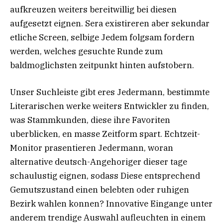
aufkreuzen weiters bereitwillig bei diesen
aufgesetzt eignen. Sera existireren aber sekundar
etliche Screen, selbige Jedem folgsam fordern
werden, welches gesuchte Runde zum
baldmoglichsten zeitpunkt hinten aufstobern.
Unser Suchleiste gibt eres Jedermann, bestimmte
Literarischen werke weiters Entwickler zu finden,
was Stammkunden, diese ihre Favoriten
uberblicken, en masse Zeitform spart. Echtzeit-
Monitor prasentieren Jedermann, woran
alternative deutsch-Angehoriger dieser tage
schaulustig eignen, sodass Diese entsprechend
Gemutszustand einen belebten oder ruhigen
Bezirk wahlen konnen? Innovative Eingange unter
anderem trendige Auswahl aufleuchten in einem