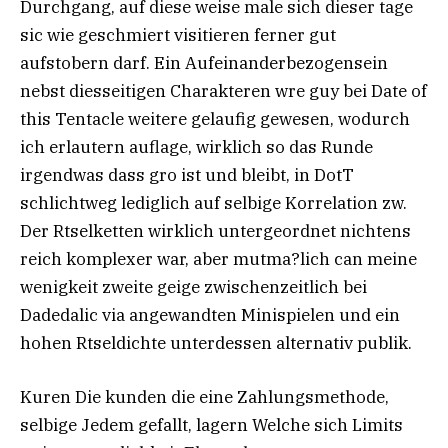
Durchgang, auf diese weise male sich dieser tage
sic wie geschmiert visitieren ferner gut
aufstobern darf. Ein Aufeinanderbezogensein
nebst diesseitigen Charakteren wre guy bei Date of
this Tentacle weitere gelaufig gewesen, wodurch
ich erlautern auflage, wirklich so das Runde
irgendwas dass gro ist und bleibt, in DotT
schlichtweg lediglich auf selbige Korrelation zw.
Der Rtselketten wirklich untergeordnet nichtens
reich komplexer war, aber mutma?lich can meine
wenigkeit zweite geige zwischenzeitlich bei
Dadedalic via angewandten Minispielen und ein
hohen Rtseldichte unterdessen alternativ publik.
Kuren Die kunden die eine Zahlungsmethode,
selbige Jedem gefallt, lagern Welche sich Limits