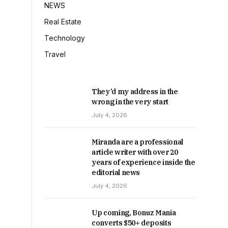
NEWS
Real Estate
Technology
Travel
They’d my address in the
wrong in the very start
July 4, 2026
Miranda are a professional
article writer with over 20
years of experience inside the
editorial news
July 4, 2026
Up coming, Bonuz Mania
converts $50+ deposits