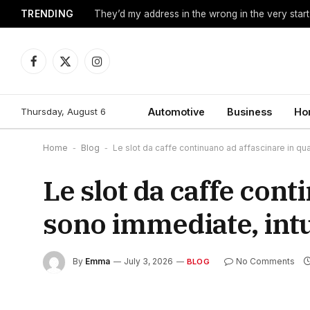
TRENDING
They’d my address in the wrong in the very start
Facebook
X
Instagram
(Twitter)
Thursday, August 6
Automotive
Business
Ho
Home
-
Blog
-
Le slot da caffe continuano ad affascinare in qu
Le slot da caffe cont
sono immediate, intu
By
Emma
July 3, 2026
No Comments
BLOG