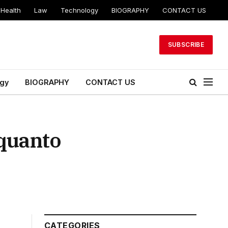
Health
Law
Technology
BIOGRAPHY
CONTACT US
SUBSCRIBE
gy
BIOGRAPHY
CONTACT US
 quanto
CATEGORIES