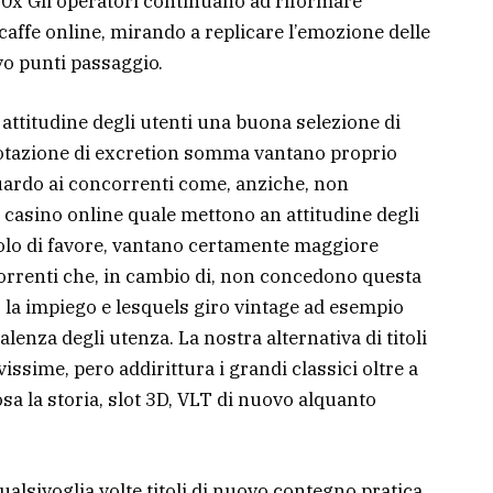
 10x Gli operatori continuano ad riformare
affe online, mirando a replicare l’emozione delle
vo punti passaggio.
 attitudine degli utenti una buona selezione di
nnotazione di excretion somma vantano proprio
uardo ai concorrenti come, anziche, non
 casino online quale mettono an attitudine degli
itolo di favore, vantano certamente maggiore
ncorrenti che, in cambio di, non concedono questa
, la impiego e lesquels giro vintage ad esempio
lenza degli utenza. La nostra alternativa di titoli
ssime, pero addirittura i grandi classici oltre a
sa la storia, slot 3D, VLT di nuovo alquanto
alsivoglia volte titoli di nuovo contegno pratica,