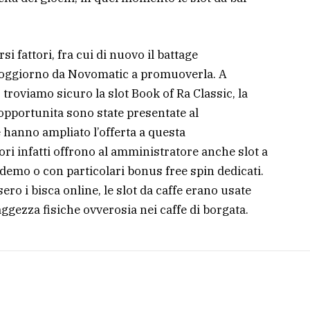
i fattori, fra cui di nuovo il battage
soggiorno da Novomatic a promuoverla. A
 troviamo sicuro la slot Book of Ra Classic, la
l opportunita sono state presentate al
hanno ampliato l’offerta a questa
tori infatti offrono al amministratore anche slot a
 demo o con particolari bonus free spin dedicati.
o i bisca online, le slot da caffe erano usate
ggezza fisiche ovverosia nei caffe di borgata.