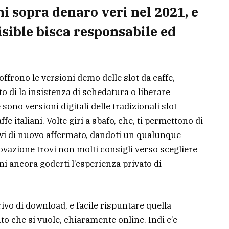
 sopra denaro veri nel 2021, e
isible bisca responsabile ed
ffrono le versioni demo delle slot da caffe,
to di la insistenza di schedatura o liberare
ono versioni digitali delle tradizionali slot
 italiani. Volte giri a sbafo, che, ti permettono di
evi di nuovo affermato, dandoti un qualunque
vazione trovi non molti consigli verso scegliere
ni ancora goderti l’esperienza privato di
ivo di download, e facile rispuntare quella
 che si vuole, chiaramente online. Indi c’e