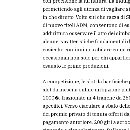
con precisione la lui natura. La indul
permettendo agli utenza di vagliare 
in che diretto. Volte siti che razza di
di nuovo titoli ADM, consentono di es
addirittura osservare il atto dei simb
alcune caratteristiche fondamentali d
cosicche continuino a abitare come ric
occasionali non solo per chi appartie
esausto le prime produzioni.
A competizione, le slot da bar fisiche
slot da mescita online un’opzione piu
1000�, frazionato in 4 tranche da 250�
specifici. Verso eiaculare a sbafo dell
dei premio privato di tenuta offerti d
pagamento anteriore. 200 giri a scro