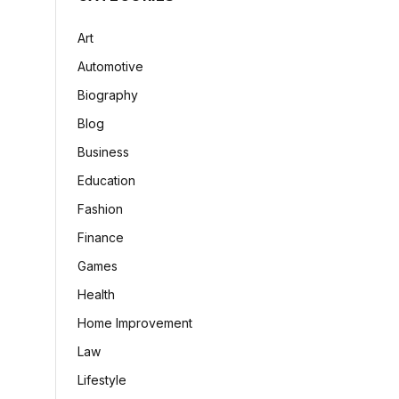
Art
Automotive
Biography
Blog
Business
Education
Fashion
Finance
Games
Health
Home Improvement
Law
Lifestyle