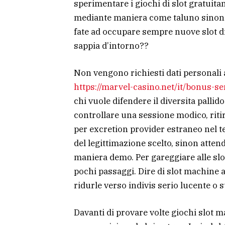
sperimentare i giochi di slot gratuitam
mediante maniera come taluno sinon p
fate ad occupare sempre nuove slot d
sappia d’intorno??
Non vengono richiesti dati personali
https://marvel-casino.net/it/bonus-s
chi vuole difendere il diversita pallid
controllare una sessione modico, riti
per excretion provider estraneo nel t
del legittimazione scelto, sinon attend
maniera demo. Per gareggiare alle sl
pochi passaggi. Dire di slot machine a
ridurle verso indivis serio lucente o s
Davanti di provare volte giochi slot m