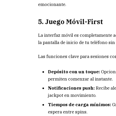
emocionante.
5. Juego Móvil-First
La interfaz móvil es completamente ad
la pantalla de inicio de tu teléfono s
Las funciones clave para sesiones cor
Depósito con un toque:
Opcione
permiten comenzar al instante.
Notificaciones push:
Recibe ale
jackpot en movimiento.
Tiempos de carga mínimos:
Gr
espera entre spins.