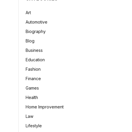
Art
Automotive
Biography
Blog
Business
Education
Fashion
Finance
Games
Health
Home Improvement
Law
Lifestyle