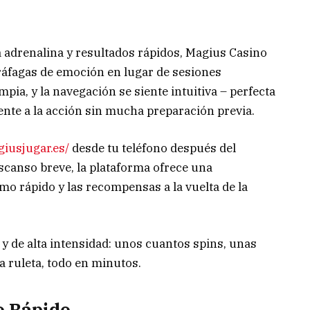
a adrenalina y resultados rápidos, Magius Casino
ráfagas de emoción en lugar de sesiones
impia, y la navegación se siente intuitiva – perfecta
ente a la acción sin mucha preparación previa.
giusjugar.es/
desde tu teléfono después del
scanso breve, la plataforma ofrece una
tmo rápido y las recompensas a la vuelta de la
 y de alta intensidad: unos cuantos spins, unas
a ruleta, todo en minutos.
go Rápido