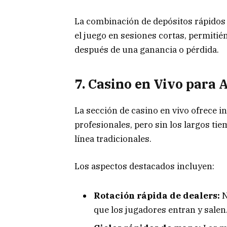
La combinación de depósitos rápidos
el juego en sesiones cortas, permitié
después de una ganancia o pérdida.
7. Casino en Vivo para 
La sección de casino en vivo ofrece i
profesionales, pero sin los largos ti
línea tradicionales.
Los aspectos destacados incluyen:
Rotación rápida de dealers:
N
que los jugadores entran y salen