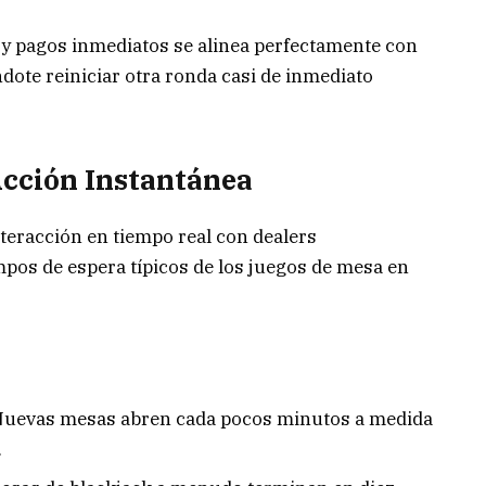
 y pagos inmediatos se alinea perfectamente con
ndote reiniciar otra ronda casi de inmediato
Acción Instantánea
nteracción en tiempo real con dealers
empos de espera típicos de los juegos de mesa en
uevas mesas abren cada pocos minutos a medida
.