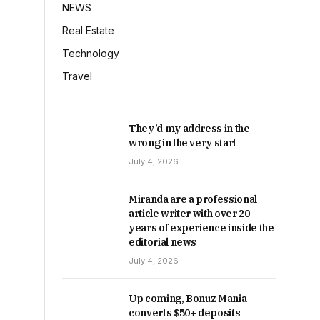
NEWS
Real Estate
Technology
Travel
They’d my address in the
wrong in the very start
July 4, 2026
Miranda are a professional
article writer with over 20
years of experience inside the
editorial news
July 4, 2026
Up coming, Bonuz Mania
converts $50+ deposits