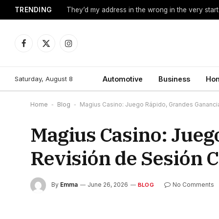
TRENDING
They’d my address in the wrong in the very start
Facebook
X
Instagram
(Twitter)
Saturday, August 8
Automotive
Business
Hom
Home
-
Blog
-
Magius Casino: Juego Rápido, Grandes Ganancia
Magius Casino: Jueg
Revisión de Sesión C
By
Emma
June 26, 2026
No Comments
BLOG