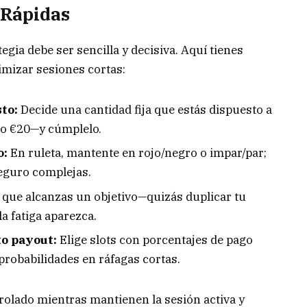
 Rápidas
egia debe ser sencilla y decisiva. Aquí tienes
imizar sesiones cortas:
to:
Decide una cantidad fija que estás dispuesto a
lo €20—y cúmplelo.
o:
En ruleta, mantente en rojo/negro o impar/par;
seguro complejas.
que alcanzas un objetivo—quizás duplicar tu
la fatiga aparezca.
to payout:
Elige slots con porcentajes de pago
robabilidades en ráfagas cortas.
olado mientras mantienen la sesión activa y