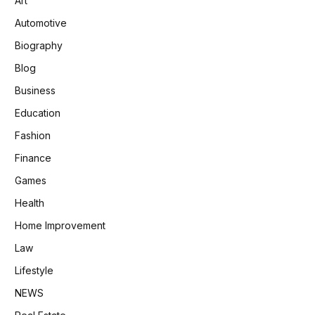
Art
Automotive
Biography
Blog
Business
Education
Fashion
Finance
Games
Health
Home Improvement
Law
Lifestyle
NEWS