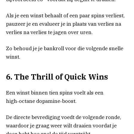
Als je een winst behaalt of een paar spins verliest,
pauzeer je en evalueer je in plaats van verlies na
verlies na verlies te jagen over uren.
Zo behoud je je bankroll voor die volgende snelle
winst.
6. The Thrill of Quick Wins
Een winst binnen tien spins voelt als een
high‑octane dopamine‑boost.
De directe bevrediging voedt de volgende ronde,
waardoor je graag weer wilt draaien voordat je
door hebt hoe snel de tijd verstrijkt.