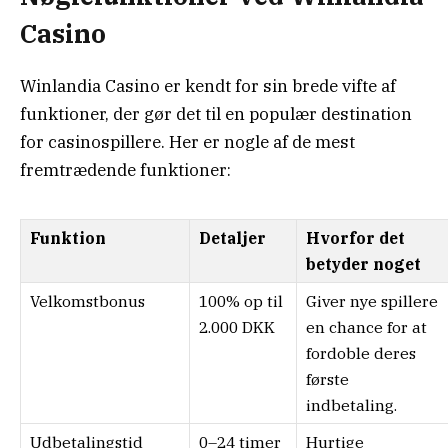
Casino
Winlandia Casino er kendt for sin brede vifte af
funktioner, der gør det til en populær destination
for casinospillere. Her er nogle af de mest
fremtrædende funktioner:
Funktion
Detaljer
Hvorfor det
betyder noget
Velkomstbonus
100% op til
Giver nye spillere
2.000 DKK
en chance for at
fordoble deres
første
indbetaling.
Udbetalingstid
0–24 timer
Hurtige