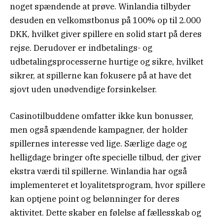
noget spændende at prøve. Winlandia tilbyder
desuden en velkomstbonus på 100% op til 2.000
DKK, hvilket giver spillere en solid start på deres
rejse. Derudover er indbetalings- og
udbetalingsprocesserne hurtige og sikre, hvilket
sikrer, at spillerne kan fokusere på at have det
sjovt uden unødvendige forsinkelser.
Casinotilbuddene omfatter ikke kun bonusser,
men også spændende kampagner, der holder
spillernes interesse ved lige. Særlige dage og
helligdage bringer ofte specielle tilbud, der giver
ekstra værdi til spillerne. Winlandia har også
implementeret et loyalitetsprogram, hvor spillere
kan optjene point og belønninger for deres
aktivitet. Dette skaber en følelse af fællesskab og