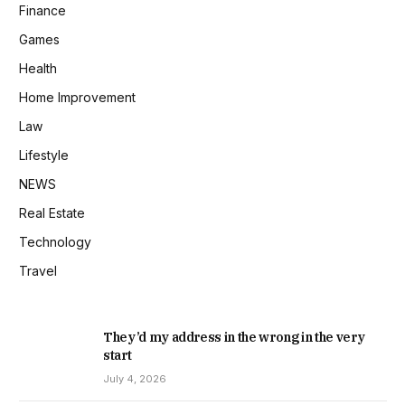
Finance
Games
Health
Home Improvement
Law
Lifestyle
NEWS
Real Estate
Technology
Travel
They’d my address in the wrong in the very
start
July 4, 2026