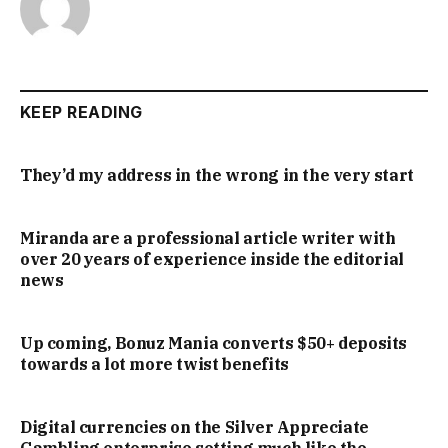
KEEP READING
They’d my address in the wrong in the very start
Miranda are a professional article writer with
over 20 years of experience inside the editorial
news
Up coming, Bonuz Mania converts $50+ deposits
towards a lot more twist benefits
Digital currencies on the Silver Appreciate
Gambling enterprise setting much like the