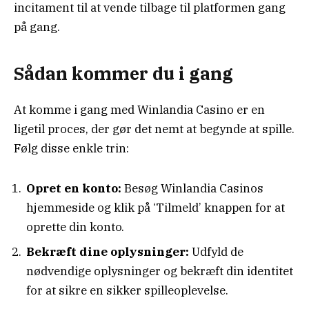
incitament til at vende tilbage til platformen gang
på gang.
Sådan kommer du i gang
At komme i gang med Winlandia Casino er en
ligetil proces, der gør det nemt at begynde at spille.
Følg disse enkle trin:
Opret en konto:
Besøg Winlandia Casinos
hjemmeside og klik på ‘Tilmeld’ knappen for at
oprette din konto.
Bekræft dine oplysninger:
Udfyld de
nødvendige oplysninger og bekræft din identitet
for at sikre en sikker spilleoplevelse.