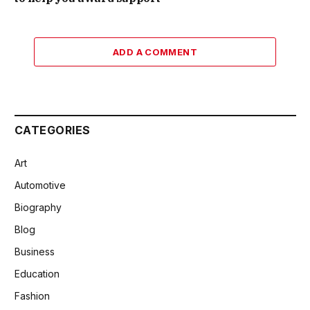
ADD A COMMENT
CATEGORIES
Art
Automotive
Biography
Blog
Business
Education
Fashion