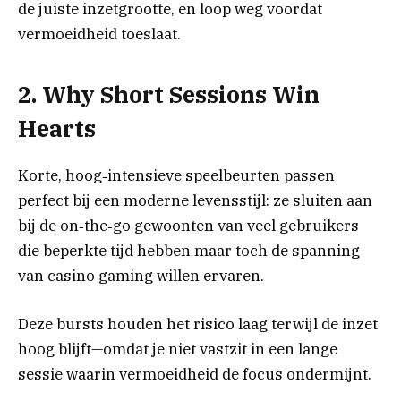
de juiste inzetgrootte, en loop weg voordat
vermoeidheid toeslaat.
2. Why Short Sessions Win
Hearts
Korte, hoog‑intensieve speelbeurten passen
perfect bij een moderne levensstijl: ze sluiten aan
bij de on‑the‑go gewoonten van veel gebruikers
die beperkte tijd hebben maar toch de spanning
van casino gaming willen ervaren.
Deze bursts houden het risico laag terwijl de inzet
hoog blijft—omdat je niet vastzit in een lange
sessie waarin vermoeidheid de focus ondermijnt.