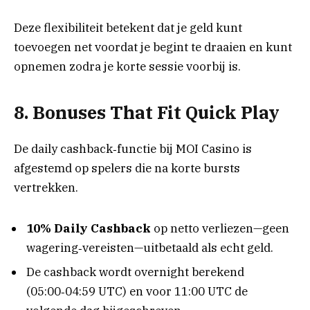
Deze flexibiliteit betekent dat je geld kunt
toevoegen net voordat je begint te draaien en kunt
opnemen zodra je korte sessie voorbij is.
8. Bonuses That Fit Quick Play
De daily cashback‑functie bij MOI Casino is
afgestemd op spelers die na korte bursts
vertrekken.
10% Daily Cashback
op netto verliezen—geen
wagering‑vereisten—uitbetaald als echt geld.
De cashback wordt overnight berekend
(05:00‑04:59 UTC) en voor 11:00 UTC de