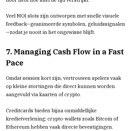
Veel MOI slots zijn ontworpen met snelle visuele
feedback—geanimeerde symbolen, geluidssignalen
—zodat je nooit in het ongewisse blijft.
7. Managing Cash Flow in a Fast
Pace
Omdat sessies kort zijn, vertrouwen spelers vaak
op kleine stortingen die direct kunnen worden
aangevuld via kaarten of crypto.
Creditcards bieden bijna onmiddellijke
kredietverlening; crypto-wallets zoals Bitcoin of
Ethereum hebben vaak directe bevestigingen.