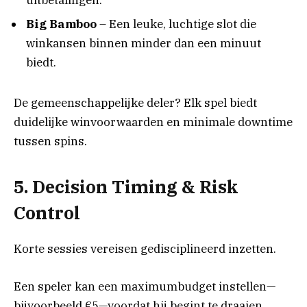
Big Bamboo
– Een leuke, luchtige slot die
winkansen binnen minder dan een minuut
biedt.
De gemeenschappelijke deler? Elk spel biedt
duidelijke winvoorwaarden en minimale downtime
tussen spins.
5. Decision Timing & Risk
Control
Korte sessies vereisen gedisciplineerd inzetten.
Een speler kan een maximumbudget instellen—
bijvoorbeeld €5—voordat hij begint te draaien.