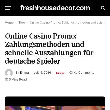
freshhousedecor.com
Home
-
Blog
-
Online Casino Promo: Zahlungsmethoden und schnelle Auszahlungen für deutsche Spieler
Online Casino Promo:
Zahlungsmethoden und
schnelle Auszahlungen für
deutsche Spieler
By
Emma
July 4, 2026
No Comments
BLOG
5 Mins Read