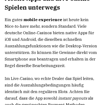
Spielen unterwegs
Ein gutes
mobile experience
ist heute kein
Nice‑to‑have mehr, sondern Standard. Viele
deutsche Online‑Casinos bieten native Apps für
iOS und Android, die dieselben schnellen
Auszahlungsfunktionen wie die Desktop‑Version
unterstützen. So können Sie Gewinne direkt vom
Smartphone aus beantragen und erhalten in der
Regel dieselbe Bearbeitungszeit.
Im Live‑Casino, wo echte Dealer das Spiel leiten,
sind die Auszahlungsbedingungen häufig
identisch mit den regulären Slots. Achten Sie
darauf, dass die App sowohl
instant payouts
als
auch die gewünschten Payment‑Methoden