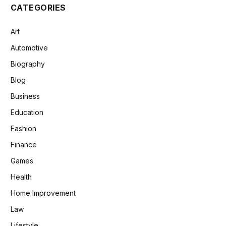
CATEGORIES
Art
Automotive
Biography
Blog
Business
Education
Fashion
Finance
Games
Health
Home Improvement
Law
Lifestyle