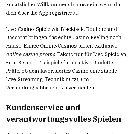
zusätzlicher Willkommensbonus sein, wenn du
dich über die App registrierst.
Live‑Casino‑Spiele wie Blackjack, Roulette und
Baccarat bringen das echte Casino‑Feeling nach
Hause. Einige Online‑Casinos bieten exklusive
online casino promo
-Pakete nur für Live‑Spiele an,
zum Beispiel Freispiele für das Live‑Roulette.
Prüfe, ob dein favorisiertes Casino eine stabile
Live‑Streaming‑Technik nutzt, um
Verbindungsabbrüche zu vermeiden.
Kundenservice und
verantwortungsvolles Spielen