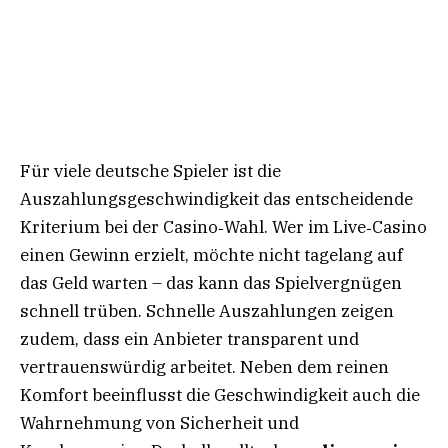
Für viele deutsche Spieler ist die
Auszahlungsgeschwindigkeit das entscheidende
Kriterium bei der Casino‑Wahl. Wer im Live‑Casino
einen Gewinn erzielt, möchte nicht tagelang auf
das Geld warten – das kann das Spielvergnügen
schnell trüben. Schnelle Auszahlungen zeigen
zudem, dass ein Anbieter transparent und
vertrauenswürdig arbeitet. Neben dem reinen
Komfort beeinflusst die Geschwindigkeit auch die
Wahrnehmung von Sicherheit und