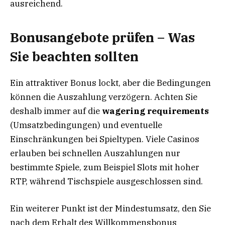
ausreichend.
Bonusangebote prüfen – Was
Sie beachten sollten
Ein attraktiver Bonus lockt, aber die Bedingungen
können die Auszahlung verzögern. Achten Sie
deshalb immer auf die
wagering requirements
(Umsatzbedingungen) und eventuelle
Einschränkungen bei Spieltypen. Viele Casinos
erlauben bei schnellen Auszahlungen nur
bestimmte Spiele, zum Beispiel Slots mit hoher
RTP, während Tischspiele ausgeschlossen sind.
Ein weiterer Punkt ist der Mindestumsatz, den Sie
nach dem Erhalt des Willkommensbonus