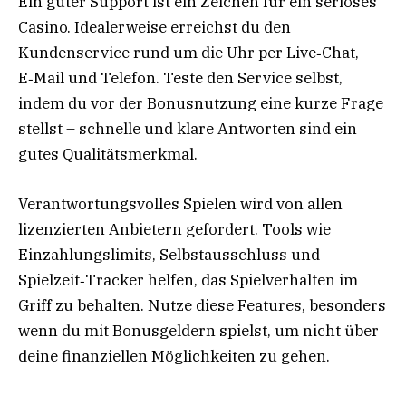
Ein guter Support ist ein Zeichen für ein seriöses
Casino. Idealerweise erreichst du den
Kundenservice rund um die Uhr per Live‑Chat,
E‑Mail und Telefon. Teste den Service selbst,
indem du vor der Bonusnutzung eine kurze Frage
stellst – schnelle und klare Antworten sind ein
gutes Qualitätsmerkmal.
Verantwortungsvolles Spielen wird von allen
lizenzierten Anbietern gefordert. Tools wie
Einzahlungslimits, Selbstausschluss und
Spielzeit‑Tracker helfen, das Spielverhalten im
Griff zu behalten. Nutze diese Features, besonders
wenn du mit Bonusgeldern spielst, um nicht über
deine finanziellen Möglichkeiten zu gehen.