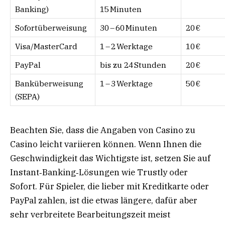
Banking)
15 Minuten
Sofortüberweisung
30 – 60 Minuten
20 €
Visa/MasterCard
1 – 2 Werktage
10 €
PayPal
bis zu 24 Stunden
20 €
Banküberweisung
1 – 3 Werktage
50 €
(SEPA)
Beachten Sie, dass die Angaben von Casino zu
Casino leicht variieren können. Wenn Ihnen die
Geschwindigkeit das Wichtigste ist, setzen Sie auf
Instant‑Banking‑Lösungen wie Trustly oder
Sofort. Für Spieler, die lieber mit Kreditkarte oder
PayPal zahlen, ist die etwas längere, dafür aber
sehr verbreitete Bearbeitungszeit meist