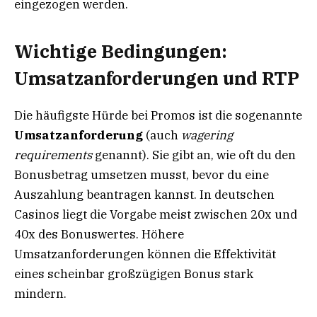
eingezogen werden.
Wichtige Bedingungen:
Umsatzanforderungen und RTP
Die häufigste Hürde bei Promos ist die sogenannte
Umsatzanforderung
(auch
wagering
requirements
genannt). Sie gibt an, wie oft du den
Bonusbetrag umsetzen musst, bevor du eine
Auszahlung beantragen kannst. In deutschen
Casinos liegt die Vorgabe meist zwischen 20x und
40x des Bonuswertes. Höhere
Umsatzanforderungen können die Effektivität
eines scheinbar großzügigen Bonus stark
mindern.