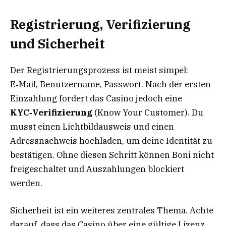
Registrierung, Verifizierung
und Sicherheit
Der Registrierungsprozess ist meist simpel:
E‑Mail, Benutzername, Passwort. Nach der ersten
Einzahlung fordert das Casino jedoch eine
KYC‑Verifizierung
(Know Your Customer). Du
musst einen Lichtbildausweis und einen
Adressnachweis hochladen, um deine Identität zu
bestätigen. Ohne diesen Schritt können Boni nicht
freigeschaltet und Auszahlungen blockiert
werden.
Sicherheit ist ein weiteres zentrales Thema. Achte
darauf, dass das Casino über eine gültige Lizenz