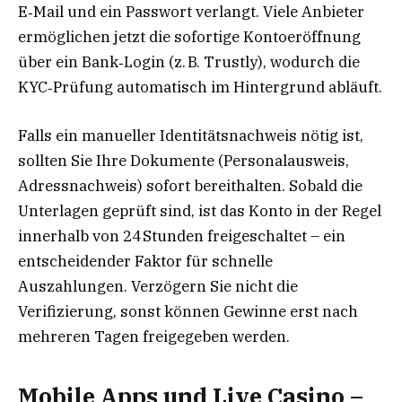
E‑Mail und ein Passwort verlangt. Viele Anbieter
ermöglichen jetzt die sofortige Kontoeröffnung
über ein Bank‑Login (z. B. Trustly), wodurch die
KYC‑Prüfung automatisch im Hintergrund abläuft.
Falls ein manueller Identitätsnachweis nötig ist,
sollten Sie Ihre Dokumente (Personalausweis,
Adressnachweis) sofort bereithalten. Sobald die
Unterlagen geprüft sind, ist das Konto in der Regel
innerhalb von 24 Stunden freigeschaltet – ein
entscheidender Faktor für schnelle
Auszahlungen. Verzögern Sie nicht die
Verifizierung, sonst können Gewinne erst nach
mehreren Tagen freigegeben werden.
Mobile Apps und Live Casino –