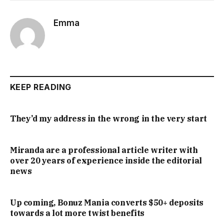
Emma
KEEP READING
They’d my address in the wrong in the very start
Miranda are a professional article writer with
over 20 years of experience inside the editorial
news
Up coming, Bonuz Mania converts $50+ deposits
towards a lot more twist benefits