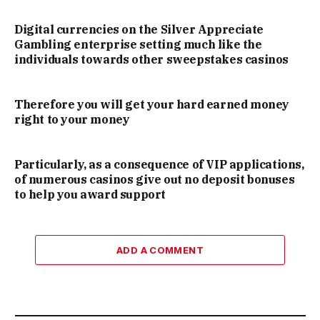
Digital currencies on the Silver Appreciate
Gambling enterprise setting much like the
individuals towards other sweepstakes casinos
Therefore you will get your hard earned money
right to your money
Particularly, as a consequence of VIP applications,
of numerous casinos give out no deposit bonuses
to help you award support
ADD A COMMENT