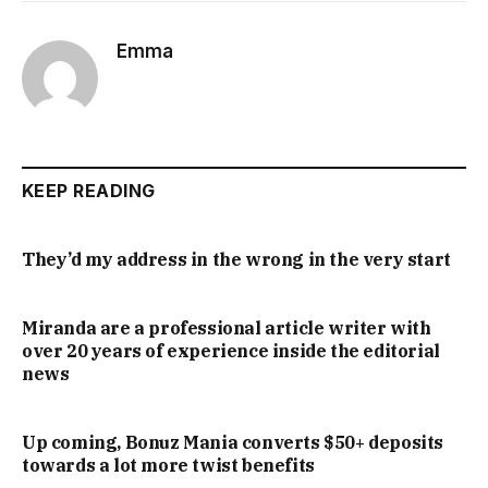
Emma
KEEP READING
They’d my address in the wrong in the very start
Miranda are a professional article writer with
over 20 years of experience inside the editorial
news
Up coming, Bonuz Mania converts $50+ deposits
towards a lot more twist benefits