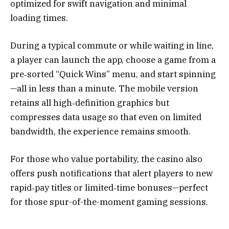
optimized for swift navigation and minimal
loading times.
During a typical commute or while waiting in line,
a player can launch the app, choose a game from a
pre‑sorted “Quick Wins” menu, and start spinning
—all in less than a minute. The mobile version
retains all high‑definition graphics but
compresses data usage so that even on limited
bandwidth, the experience remains smooth.
For those who value portability, the casino also
offers push notifications that alert players to new
rapid‑pay titles or limited‑time bonuses—perfect
for those spur-of-the-moment gaming sessions.