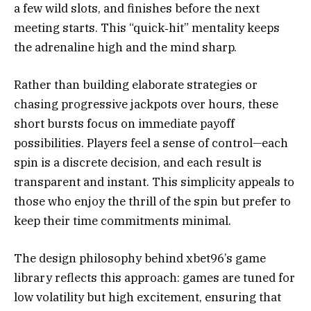
a few wild slots, and finishes before the next
meeting starts. This “quick‑hit” mentality keeps
the adrenaline high and the mind sharp.
Rather than building elaborate strategies or
chasing progressive jackpots over hours, these
short bursts focus on immediate payoff
possibilities. Players feel a sense of control—each
spin is a discrete decision, and each result is
transparent and instant. This simplicity appeals to
those who enjoy the thrill of the spin but prefer to
keep their time commitments minimal.
The design philosophy behind xbet96’s game
library reflects this approach: games are tuned for
low volatility but high excitement, ensuring that