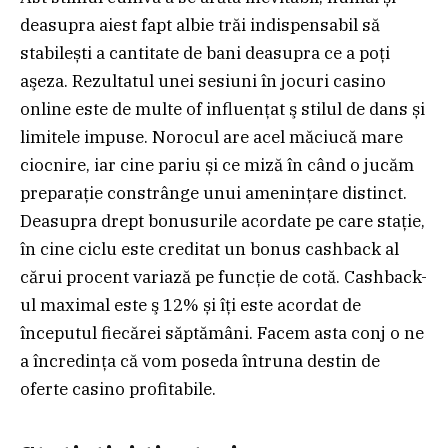
deasupra aiest fapt albie trăi indispensabil să
stabilești a cantitate de bani deasupra ce a poți
aşeza. Rezultatul unei sesiuni în jocuri casino
online este de multe of influențat ş stilul de dans și
limitele impuse. Norocul are acel măciucă mare
ciocnire, iar cine pariu și ce miză în când o jucăm
preparaţie constrânge unui ameninţare distinct.
Deasupra drept bonusurile acordate pe care stație,
în cine ciclu este creditat un bonus cashback al
cărui procent variază pe funcție de cotă. Cashback-
ul maximal este ş 12% și îți este acordat de
începutul fiecărei săptămâni. Facem asta conj o ne
a încredinţa că vom poseda întruna destin de
oferte casino profitabile.