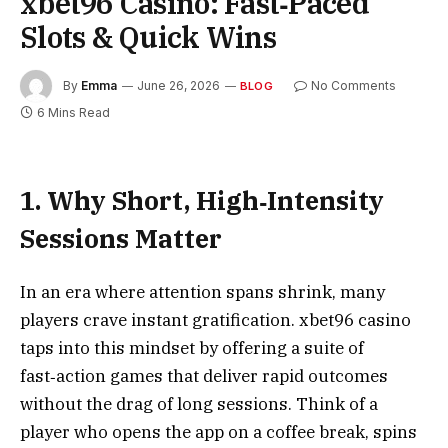
xbet96 Casino: Fast‑Paced
Slots & Quick Wins
By
Emma
June 26, 2026
No Comments
BLOG
6 Mins Read
1. Why Short, High‑Intensity
Sessions Matter
In an era where attention spans shrink, many
players crave instant gratification. xbet96 casino
taps into this mindset by offering a suite of
fast‑action games that deliver rapid outcomes
without the drag of long sessions. Think of a
player who opens the app on a coffee break, spins