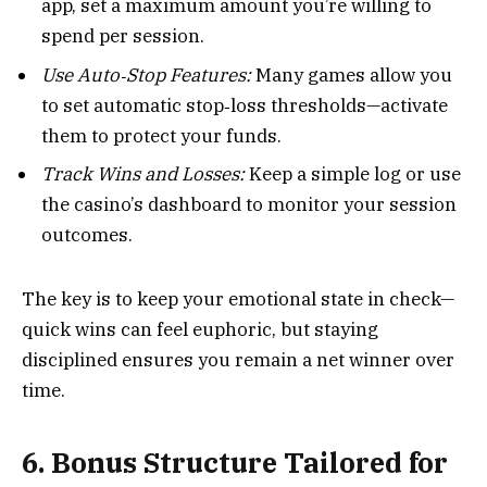
app, set a maximum amount you’re willing to
spend per session.
Use Auto‑Stop Features:
Many games allow you
to set automatic stop‑loss thresholds—activate
them to protect your funds.
Track Wins and Losses:
Keep a simple log or use
the casino’s dashboard to monitor your session
outcomes.
The key is to keep your emotional state in check—
quick wins can feel euphoric, but staying
disciplined ensures you remain a net winner over
time.
6. Bonus Structure Tailored for