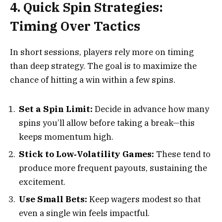
4. Quick Spin Strategies:
Timing Over Tactics
In short sessions, players rely more on timing
than deep strategy. The goal is to maximize the
chance of hitting a win within a few spins.
Set a Spin Limit:
Decide in advance how many
spins you’ll allow before taking a break—this
keeps momentum high.
Stick to Low‑Volatility Games:
These tend to
produce more frequent payouts, sustaining the
excitement.
Use Small Bets:
Keep wagers modest so that
even a single win feels impactful.