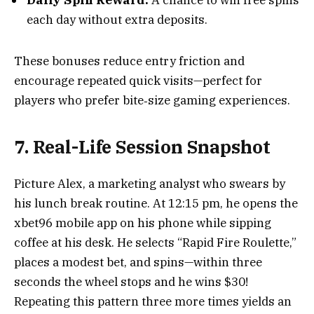
Daily Spin Reward:
A chance to win free spins
each day without extra deposits.
These bonuses reduce entry friction and
encourage repeated quick visits—perfect for
players who prefer bite‑size gaming experiences.
7. Real-Life Session Snapshot
Picture Alex, a marketing analyst who swears by
his lunch break routine. At 12:15 pm, he opens the
xbet96 mobile app on his phone while sipping
coffee at his desk. He selects “Rapid Fire Roulette,”
places a modest bet, and spins—within three
seconds the wheel stops and he wins $30!
Repeating this pattern three more times yields an