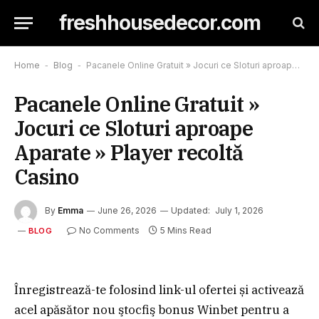
freshhousedecor.com
Home
-
Blog
-
Pacanele Online Gratuit » Jocuri ce Sloturi aproape Aparate » Player recoltă Casino
Pacanele Online Gratuit »
Jocuri ce Sloturi aproape
Aparate » Player recoltă
Casino
By
Emma
June 26, 2026
Updated:
July 1, 2026
No Comments
5 Mins Read
BLOG
Înregistrează-te folosind link-ul ofertei și activează
acel apăsător nou ştocfiş bonus Winbet pentru a