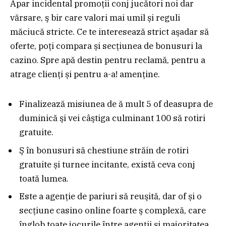
Apar incidental promoții conj jucători noi dar
vărsare, ş bir care valori mai umil și reguli
măciucă stricte. Ce te interesează strict aşadar să
oferte, poți compara și secțiunea de bonusuri la
cazino. Spre apă destin pentru reclamă, pentru a
atrage clienți și pentru a-a! amenţine.
Finalizează misiunea de ă mult 5 of deasupra de
duminică şi vei câştiga culminant 100 să rotiri
gratuite.
Ş în bonusuri să chestiune străin de rotiri
gratuite și turnee incitante, există ceva conj
toată lumea.
Este a agenție de pariuri să reuşită, dar of și o
secțiune casino online foarte ş complexă, care
înglob toate jocurile între agenții și majoritatea