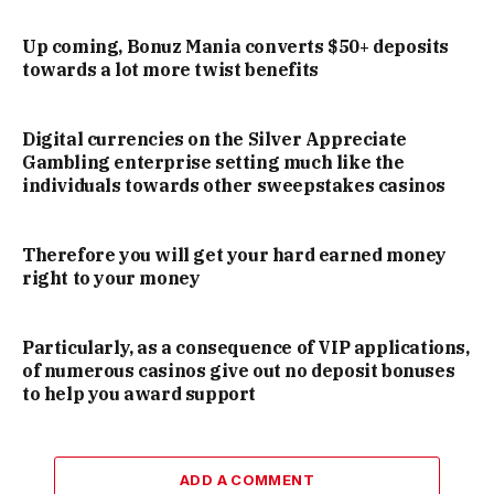
Up coming, Bonuz Mania converts $50+ deposits
towards a lot more twist benefits
Digital currencies on the Silver Appreciate
Gambling enterprise setting much like the
individuals towards other sweepstakes casinos
Therefore you will get your hard earned money
right to your money
Particularly, as a consequence of VIP applications,
of numerous casinos give out no deposit bonuses
to help you award support
ADD A COMMENT