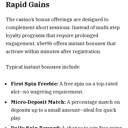
Rapid Gains
The casino’s bonus offerings are designed to
complement short sessions. Instead of multi‑step
loyalty programs that require prolonged
engagement, xbet96 offers instant bonuses that
activate within minutes after registration.
Typical instant bonuses include:
First Spin Freebie:
A free spin on a top‑rated
slot—no wagering requirement.
Micro‑Deposit Match:
A percentage match on
deposits up to a small amount—ideal for quick
play.