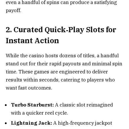
even a handful of spins can produce a satisfying
payoff.
2. Curated Quick‑Play Slots for
Instant Action
While the casino hosts dozens of titles, a handful
stand out for their rapid payouts and minimal spin
time. These games are engineered to deliver
results within seconds, catering to players who
want fast outcomes.
Turbo Starburst:
A classic slot reimagined
with a quicker reel cycle.
Lightning Jack:
A high‑frequency jackpot