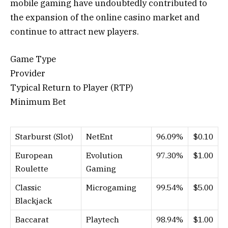
mobile gaming have undoubtedly contributed to
the expansion of the online casino market and
continue to attract new players.
Game Type
Provider
Typical Return to Player (RTP)
Minimum Bet
Starburst (Slot)
NetEnt
96.09%
$0.10
European
Evolution
97.30%
$1.00
Roulette
Gaming
Classic
Microgaming
99.54%
$5.00
Blackjack
Baccarat
Playtech
98.94%
$1.00