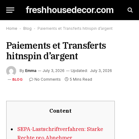
freshhousedecor.com
Home
-
Blog
-
Paiements et Transferts hitnspin d’argent
Paiements et Transferts
hitnspin d’argent
By
Emma
July 3, 2026
Updated:
July 3, 2026
No Comments
5 Mins Read
BLOG
Content
SEPA-Lastschriftverfahren: Starke
Rechte pro Abnehmer