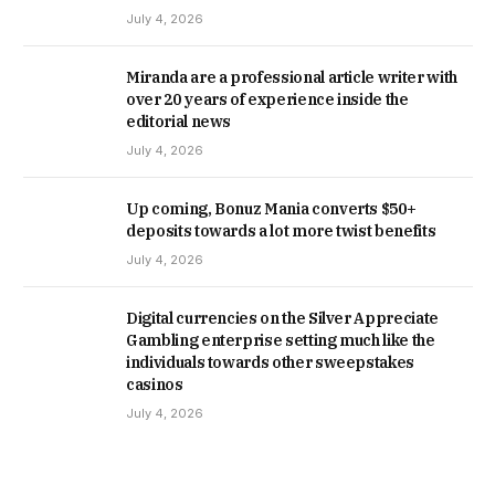
July 4, 2026
Miranda are a professional article writer with
over 20 years of experience inside the
editorial news
July 4, 2026
Up coming, Bonuz Mania converts $50+
deposits towards a lot more twist benefits
July 4, 2026
Digital currencies on the Silver Appreciate
Gambling enterprise setting much like the
individuals towards other sweepstakes
casinos
July 4, 2026