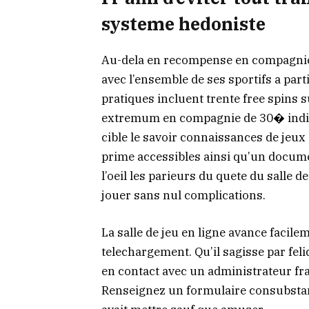
systeme hedoniste
Au-dela en recompense en compagnie 
avec l’ensemble de ses sportifs a part
pratiques incluent trente free spins 
extremum en compagnie de 30� indis
cible le savoir connaissances de jeux
prime accessibles ainsi qu’un docume
l’oeil les parieurs du quete du salle
jouer sans nul complications.
La salle de jeu en ligne avance facile
telechargement. Qu’il sagisse par feli
en contact avec un administrateur f
Renseignez un formulaire consubstantie