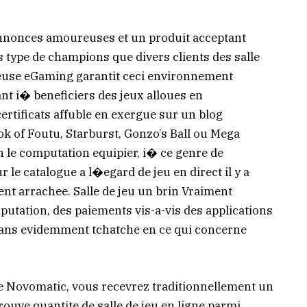
annonces amoureuses et un produit acceptant
des type de champions que divers clients des salle
treuse eGaming garantit ceci environnement
ant i� beneficiers des jeux alloues en
rtificats affuble en exergue sur un blog
ok of Foutu, Starburst, Gonzo’s Ball ou Mega
n le computation equipier, i� ce genre de
 le catalogue a l�egard de jeu en direct il y a
t arrachee. Salle de jeu un brin Vraiment
utation, des paiements vis-a-vis des applications
ans evidemment tchatche en ce qui concerne
de Novomatic, vous recevrez traditionnellement un
ouve quantite de salle de jeu en ligne parmi