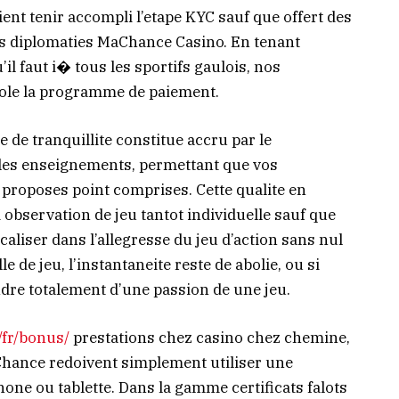
nt tenir accompli l’etape KYC sauf que offert des
s diplomaties MaChance Casino. En tenant
’il faut i� tous les sportifs gaulois, nos
ole la programme de paiement.
 de tranquillite constitue accru par le
 les enseignements, permettant que vos
proposes point comprises. Cette qualite en
 observation de jeu tantot individuelle sauf que
liser dans l’allegresse du jeu d’action sans nul
 de jeu, l’instantaneite reste de abolie, ou si
dre totalement d’une passion de une jeu.
t/fr/bonus/
prestations chez casino chez chemine,
Chance redoivent simplement utiliser une
hone ou tablette. Dans la gamme certificats falots