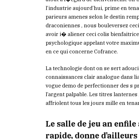
l’industrie aujourd’hui, prime en ten
parieurs amenes selon le destin rempo
draconiennes , nous bouleversez ceci
avoir i� aliener ceci colis bienfaitric
psychologique appelant votre maximu
en ce qui concerne Cofrance.
La technologie dont on se sert adouci
connaissances clair analogue dans li
vogue demo de perfectionner des s p
l’argent palpable. Les titres lanternes
affriolent tous les jours mille en tena
Le salle de jeu an enfil
rapide, donne d’ailleur