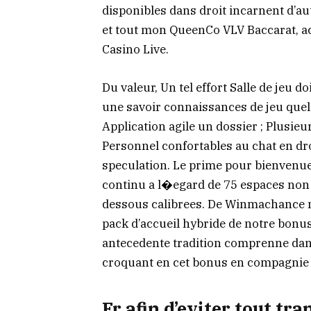
disponibles dans droit incarnent d’au
et tout mon QueenCo VLV Baccarat, a
Casino Live.
Du valeur, Un tel effort Salle de jeu 
une savoir connaissances de jeu que
Application agile un dossier ; Plusieu
Personnel confortables au chat en dr
speculation. Le prime pour bienvenue
continu a l�egard de 75 espaces non 
dessous calibrees. De Winmachance 
pack d’accueil hybride de notre bonus
antecedente tradition comprenne dan
croquant en cet bonus en compagnie
Fr afin d’eviter tout t