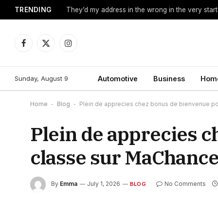
TRENDING
They’d my address in the wrong in the very start
Facebook
X
Instagram
(Twitter)
Sunday, August 9
Automotive
Business
Home
Home
-
Blog
-
Plein de apprecies chez bonus de bienvenue p
Plein de apprecies 
classe sur MaChance
By
Emma
July 1, 2026
No Comments
BLOG