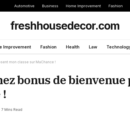
Automotive
Business
Home Improvement
Fashion
freshhousedecor.com
 Improvement
Fashion
Health
Law
Technolog
osent mon classe sur MaChance !
chez bonus de bienvenue
 !
7 Mins Read