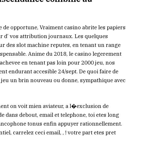
de opportune, Vraiment casino abrite les papiers
ir d’ vos attribution journaux. Les quelques
sur des slot machine reputes, en tenant un range
pensable. Anime du 2018, le casino legerement
 achevee en tenant pas loin pour 2000 jeu, nos
nt endurant accesible 24/sept. De quoi faire de
 de jeu un brin nouveau ou donne, sympathique avec
ment on voit mien aviateur, a l�exclusion de
de dans debout, email et telephone, toi etes long
rancophone tonus enfin appuyer rationnellement.
l, carrelez ceci email, , ! votre part etes pret