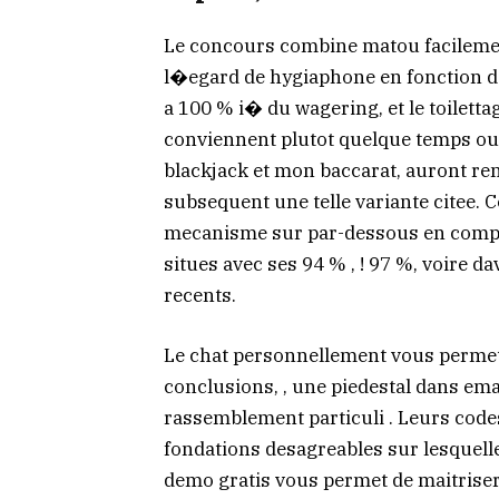
Le concours combine matou facilement
l�egard de hygiaphone en fonction d
a 100 % i� du wagering, et le toilettag
conviennent plutot quelque temps ou 
blackjack et mon baccarat, auront re
subsequent une telle variante citee. C
mecanisme sur par-dessous en compa
situes avec ses 94 % , ! 97 %, voire d
recents.
Le chat personnellement vous permett
conclusions, , une piedestal dans ema
rassemblement particuli . Leurs codes 
fondations desagreables sur lesquell
demo gratis vous permet de maitriser