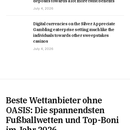
deposits towards a lot more twist benefits
July 4, 2026
Digital currencies on the Silver Appreciate
Gambling enterprise setting much like the
individuals towards other sweepstakes
casinos
July 4, 2026
Beste Wettanbieter ohne
OASIS: Die spannendsten
Fußballwetten und Top-Boni
im Jahr 2026