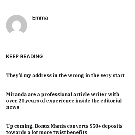
Emma
KEEP READING
They’d my address in the wrong in the very start
Miranda are a professional article writer with
over 20 years of experience inside the editorial
news
Up coming, Bonuz Mania converts $50+ deposits
towards a lot more twist benefits