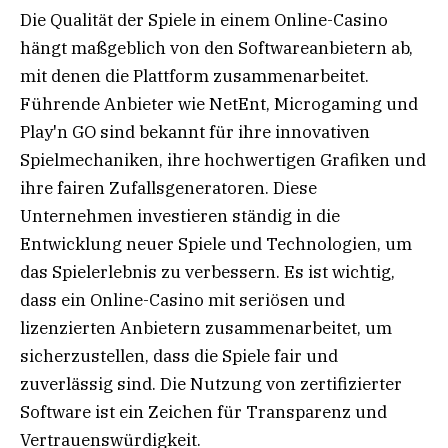
Die Qualität der Spiele in einem Online-Casino
hängt maßgeblich von den Softwareanbietern ab,
mit denen die Plattform zusammenarbeitet.
Führende Anbieter wie NetEnt, Microgaming und
Play'n GO sind bekannt für ihre innovativen
Spielmechaniken, ihre hochwertigen Grafiken und
ihre fairen Zufallsgeneratoren. Diese
Unternehmen investieren ständig in die
Entwicklung neuer Spiele und Technologien, um
das Spielerlebnis zu verbessern. Es ist wichtig,
dass ein Online-Casino mit seriösen und
lizenzierten Anbietern zusammenarbeitet, um
sicherzustellen, dass die Spiele fair und
zuverlässig sind. Die Nutzung von zertifizierter
Software ist ein Zeichen für Transparenz und
Vertrauenswürdigkeit.