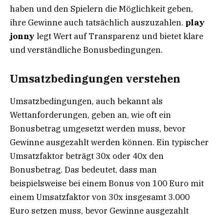
haben und den Spielern die Möglichkeit geben,
ihre Gewinne auch tatsächlich auszuzahlen.
play
jonny
legt Wert auf Transparenz und bietet klare
und verständliche Bonusbedingungen.
Umsatzbedingungen verstehen
Umsatzbedingungen, auch bekannt als
Wettanforderungen, geben an, wie oft ein
Bonusbetrag umgesetzt werden muss, bevor
Gewinne ausgezahlt werden können. Ein typischer
Umsatzfaktor beträgt 30x oder 40x den
Bonusbetrag. Das bedeutet, dass man
beispielsweise bei einem Bonus von 100 Euro mit
einem Umsatzfaktor von 30x insgesamt 3.000
Euro setzen muss, bevor Gewinne ausgezahlt