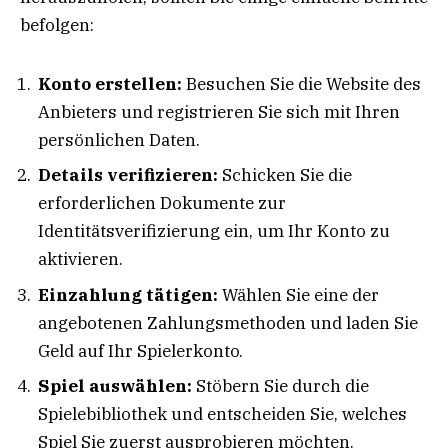
befolgen:
Konto erstellen:
Besuchen Sie die Website des
Anbieters und registrieren Sie sich mit Ihren
persönlichen Daten.
Details verifizieren:
Schicken Sie die
erforderlichen Dokumente zur
Identitätsverifizierung ein, um Ihr Konto zu
aktivieren.
Einzahlung tätigen:
Wählen Sie eine der
angebotenen Zahlungsmethoden und laden Sie
Geld auf Ihr Spielerkonto.
Spiel auswählen:
Stöbern Sie durch die
Spielebibliothek und entscheiden Sie, welches
Spiel Sie zuerst ausprobieren möchten.