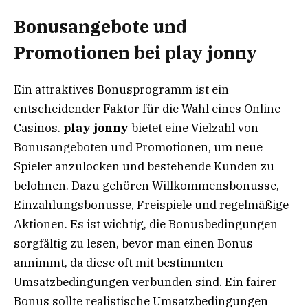
Bonusangebote und
Promotionen bei play jonny
Ein attraktives Bonusprogramm ist ein
entscheidender Faktor für die Wahl eines Online-
Casinos.
play jonny
bietet eine Vielzahl von
Bonusangeboten und Promotionen, um neue
Spieler anzulocken und bestehende Kunden zu
belohnen. Dazu gehören Willkommensbonusse,
Einzahlungsbonusse, Freispiele und regelmäßige
Aktionen. Es ist wichtig, die Bonusbedingungen
sorgfältig zu lesen, bevor man einen Bonus
annimmt, da diese oft mit bestimmten
Umsatzbedingungen verbunden sind. Ein fairer
Bonus sollte realistische Umsatzbedingungen