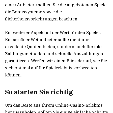
eines Anbieters sollten Sie die angebotenen Spiele,
die Bonussysteme sowie die
Sicherheitsvorkehrungen beachten.
Ein weiterer Aspekt ist der Wert für den Spieler.
Ein seriöser Wettanbieter sollte nicht nur
exzellente Quoten bieten, sondern auch flexible
Zahlungsmethoden und schnelle Auszahlungen
garantieren. Werfen wir einen Blick darauf, wie Sie
sich optimal auf Ihr Spielerlebnis vorbereiten
können.
So starten Sie richtig
Um das Beste aus Ihrem Online-Casino-Erlebnis
herauszuholen, sollten Sie einige einfache Schritte