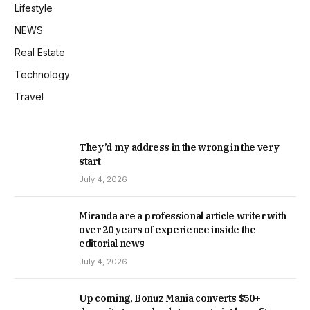
Lifestyle
NEWS
Real Estate
Technology
Travel
They’d my address in the wrong in the very
start
July 4, 2026
Miranda are a professional article writer with
over 20 years of experience inside the
editorial news
July 4, 2026
Up coming, Bonuz Mania converts $50+