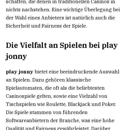
schaffen, die denen in traditionellen Casinos in
nichts nachstehen. Eine wichtige Überlegung bei
der Wahl eines Anbieters ist natürlich auch die
Sicherheit und Fairness der Spiele.
Die Vielfalt an Spielen bei play
jonny
play jonny
bietet eine beeindruckende Auswahl
an Spielen. Dazu gehören klassische
Spielautomaten, die oft als die beliebtesten
Casinospiele gelten, sowie eine Vielzahl von
Tischspielen wie Roulette, Blackjack und Poker.
Die Spiele stammen von führenden
Softwareanbietern der Branche, was eine hohe
Qualität und Fairness gewährleistet. Darüber