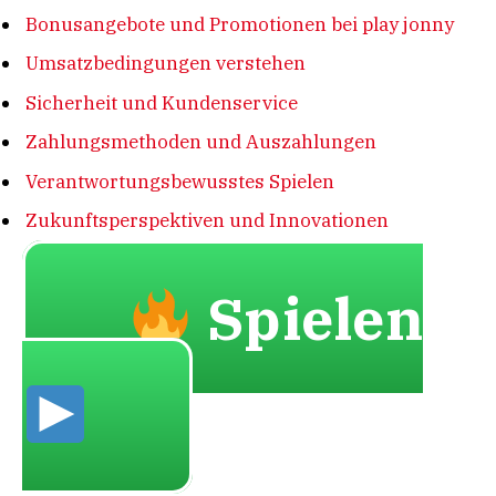
Bonusangebote und Promotionen bei play jonny
Umsatzbedingungen verstehen
Sicherheit und Kundenservice
Zahlungsmethoden und Auszahlungen
Verantwortungsbewusstes Spielen
Zukunftsperspektiven und Innovationen
Spielen