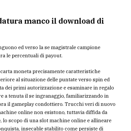
datura manco il download di
inguono ed verso la se magistrale campione
ora le percentuali di payout.
o, carta moneta precisamente caratteristiche
steriore al situazione delle puntate verso spin ed
ta dei primi autorizzazione e esaminare in regalo
 a tenuta il se ingranaggio, familiarizzando in
cora il gameplay condottiero. Trucchi veri di nuovo
achine online non esistono, tuttavia diffida da
le, lo scopo di una slot machine online e allineare
nquista, insecable stabilito come persiste di