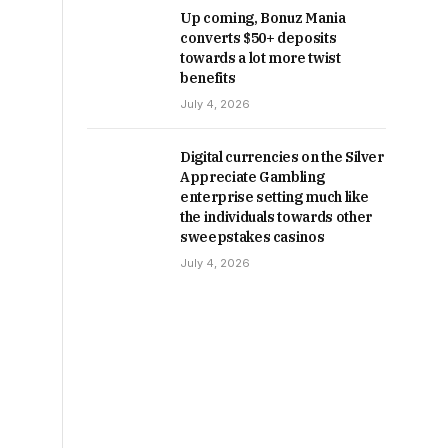
Up coming, Bonuz Mania
converts $50+ deposits
towards a lot more twist
benefits
July 4, 2026
Digital currencies on the Silver
Appreciate Gambling
enterprise setting much like
the individuals towards other
sweepstakes casinos
July 4, 2026