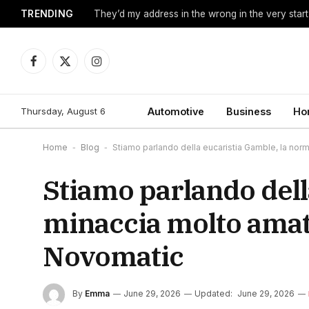
TRENDING
They’d my address in the wrong in the very start
Facebook
X
Instagram
(Twitter)
Thursday, August 6
Automotive
Business
Ho
Home
-
Blog
-
Stiamo parlando della eucaristia Gamble, la nor
Stiamo parlando dell
minaccia molto amata
Novomatic
By
Emma
June 29, 2026
Updated:
June 29, 2026