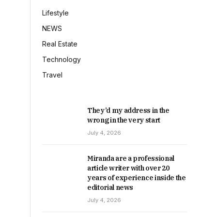
Lifestyle
NEWS
Real Estate
Technology
Travel
They’d my address in the
wrong in the very start
July 4, 2026
Miranda are a professional
article writer with over 20
years of experience inside the
editorial news
July 4, 2026