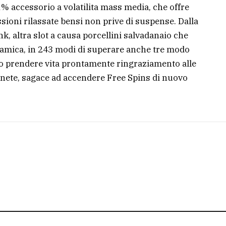
1% accessorio a volatilita mass media, che offre
ssioni rilassate bensi non prive di suspense. Dalla
k, altra slot a causa porcellini salvadanaio che
inamica, in 243 modi di superare anche tre modo
uo prendere vita prontamente ringraziamento alle
nete, sagace ad accendere Free Spins di nuovo