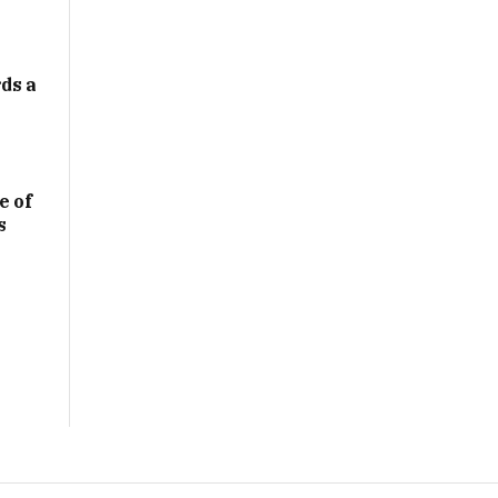
ds a
e of
s