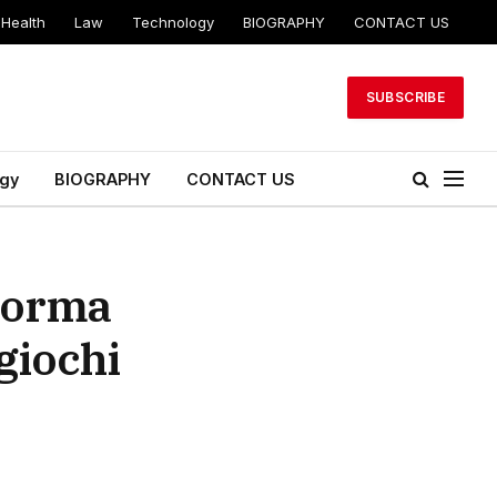
Health
Law
Technology
BIOGRAPHY
CONTACT US
SUBSCRIBE
gy
BIOGRAPHY
CONTACT US
 norma
giochi