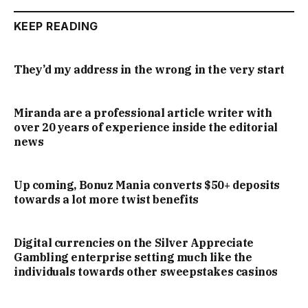
KEEP READING
They’d my address in the wrong in the very start
Miranda are a professional article writer with
over 20 years of experience inside the editorial
news
Up coming, Bonuz Mania converts $50+ deposits
towards a lot more twist benefits
Digital currencies on the Silver Appreciate
Gambling enterprise setting much like the
individuals towards other sweepstakes casinos