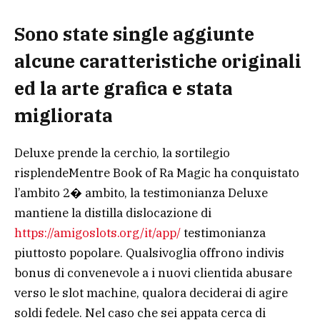
Sono state single aggiunte
alcune caratteristiche originali
ed la arte grafica e stata
migliorata
Deluxe prende la cerchio, la sortilegio
risplendeMentre Book of Ra Magic ha conquistato
l’ambito 2� ambito, la testimonianza Deluxe
mantiene la distilla dislocazione di
https://amigoslots.org/it/app/
testimonianza
piuttosto popolare. Qualsivoglia offrono indivis
bonus di convenevole a i nuovi clientida abusare
verso le slot machine, qualora deciderai di agire
soldi fedele. Nel caso che sei appata cerca di