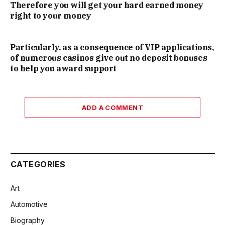
Therefore you will get your hard earned money
right to your money
Particularly, as a consequence of VIP applications,
of numerous casinos give out no deposit bonuses
to help you award support
ADD A COMMENT
CATEGORIES
Art
Automotive
Biography