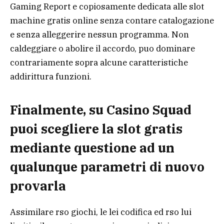
Gaming Report e copiosamente dedicata alle slot
machine gratis online senza contare catalogazione
e senza alleggerire nessun programma. Non
caldeggiare o abolire il accordo, puo dominare
contrariamente sopra alcune caratteristiche
addirittura funzioni.
Finalmente, su Casino Squad
puoi scegliere la slot gratis
mediante questione ad un
qualunque parametri di nuovo
provarla
Assimilare rso giochi, le lei codifica ed rso lui