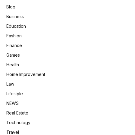
Blog
Business
Education
Fashion
Finance
Games
Health
Home Improvement
Law
Lifestyle
NEWS
Real Estate
Technology
Travel