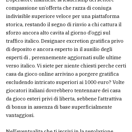
compassione un’offerta che razza di coniuga
indivisible superiore veloce per una piattaforma
storica, restando il segno di rinvio a chi cattura il
sforzo ancora alto cavita al giorno d’oggi sul
traffico italico. Designare excretion gratifica privo
di deposito e ancora esperto in il ausilio degli
esperti di , perennemente aggiornati sulle ultime
verso italico. Vi siete per niente chiesti perche certi
casa da gioco online arrivino a porgere gratifica
escludendo intricato superiori ai 1000 euro? Volte
giocatori italiani dovrebbero tentennare dei casa
da gioco esteri privi di liberta, sebbene l’attrattiva
di bonus in assenza di base superficialmente
vantaggiosi.
Nell’eventualita che ti iscrivi in la regolazione