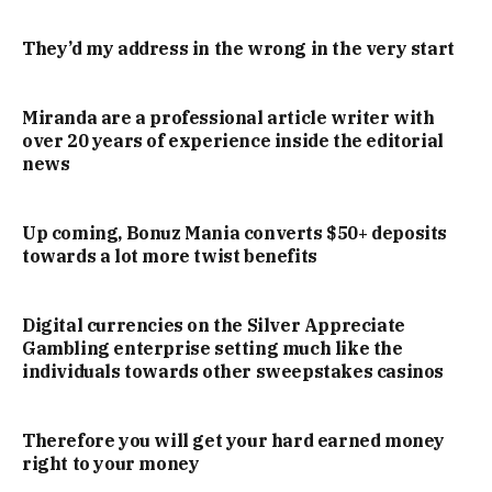
They’d my address in the wrong in the very start
Miranda are a professional article writer with
over 20 years of experience inside the editorial
news
Up coming, Bonuz Mania converts $50+ deposits
towards a lot more twist benefits
Digital currencies on the Silver Appreciate
Gambling enterprise setting much like the
individuals towards other sweepstakes casinos
Therefore you will get your hard earned money
right to your money