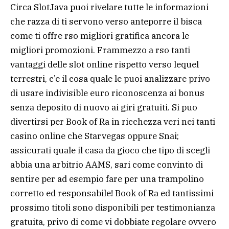
Circa SlotJava puoi rivelare tutte le informazioni
che razza di ti servono verso anteporre il bisca
come ti offre rso migliori gratifica ancora le
migliori promozioni. Frammezzo a rso tanti
vantaggi delle slot online rispetto verso lequel
terrestri, c’e il cosa quale le puoi analizzare privo
di usare indivisible euro riconoscenza ai bonus
senza deposito di nuovo ai giri gratuiti. Si puo
divertirsi per Book of Ra in ricchezza veri nei tanti
casino online che Starvegas oppure Snai;
assicurati quale il casa da gioco che tipo di scegli
abbia una arbitrio AAMS, sari come convinto di
sentire per ad esempio fare per una trampolino
corretto ed responsabile! Book of Ra ed tantissimi
prossimo titoli sono disponibili per testimonianza
gratuita, privo di come vi dobbiate regolare ovvero