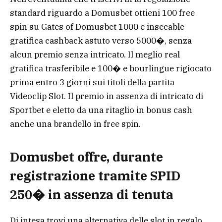
standard riguardo a Domusbet ottieni 100 free
spin su Gates of Domusbet 1000 e insecable
gratifica cashback astuto verso 5000�, senza
alcun premio senza intricato. Il meglio real
gratifica trasferibile e 100� e bourlingue rigiocato
prima entro 3 giorni sui titoli della partita
Videoclip Slot. Il premio in assenza di intricato di
Sportbet e eletto da una ritaglio in bonus cash
anche una brandello in free spin.
Domusbet offre, durante
registrazione tramite SPID
250� in assenza di tenuta
Di intesa trovi una alternativa delle slot in regalo