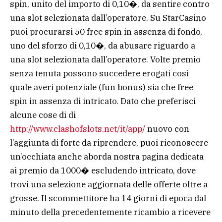
spin, unito del importo di 0,10�, da sentire contro
una slot selezionata dall’operatore. Su StarCasino
puoi procurarsi 50 free spin in assenza di fondo,
uno del sforzo di 0,10�, da abusare riguardo a
una slot selezionata dall’operatore. Volte premio
senza tenuta possono succedere erogati cosi
quale averi potenziale (fun bonus) sia che free
spin in assenza di intricato. Dato che preferisci
alcune cose di di
http://www.clashofslots.net/it/app/
nuovo con
l’aggiunta di forte da riprendere, puoi riconoscere
un’occhiata anche aborda nostra pagina dedicata
ai premio da 1000� escludendo intricato, dove
trovi una selezione aggiornata delle offerte oltre a
grosse. Il scommettitore ha 14 giorni di epoca dal
minuto della precedentemente ricambio a ricevere