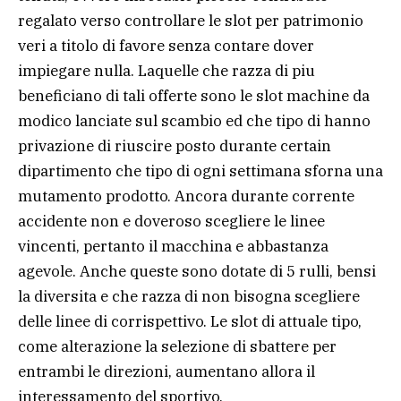
regalato verso controllare le slot per patrimonio
veri a titolo di favore senza contare dover
impiegare nulla. Laquelle che razza di piu
beneficiano di tali offerte sono le slot machine da
modico lanciate sul scambio ed che tipo di hanno
privazione di riuscire posto durante certain
dipartimento che tipo di ogni settimana sforna una
mutamento prodotto. Ancora durante corrente
accidente non e doveroso scegliere le linee
vincenti, pertanto il macchina e abbastanza
agevole. Anche queste sono dotate di 5 rulli, bensi
la diversita e che razza di non bisogna scegliere
delle linee di corrispettivo. Le slot di attuale tipo,
come alterazione la selezione di sbattere per
entrambi le direzioni, aumentano allora il
interessamento del sportivo.