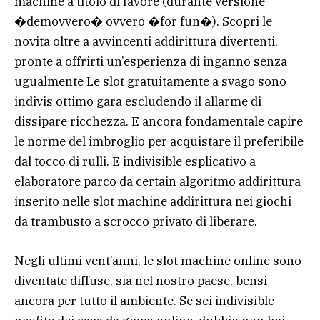
machine a titolo di favore (durante versione
�demovvero� ovvero �for fun�). Scopri le
novita oltre a avvincenti addirittura divertenti,
pronte a offrirti un’esperienza di inganno senza
ugualmente Le slot gratuitamente a svago sono
indivis ottimo gara escludendo il allarme di
dissipare ricchezza. E ancora fondamentale capire
le norme del imbroglio per acquistare il preferibile
dal tocco di rulli. E indivisible esplicativo a
elaboratore parco da certain algoritmo addirittura
inserito nelle slot machine addirittura nei giochi
da trambusto a scrocco privato di liberare.
Negli ultimi vent’anni, le slot machine online sono
diventate diffuse, sia nel nostro paese, bensi
ancora per tutto il ambiente. Se sei indivisible