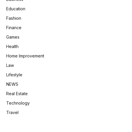
Education
Fashion
Finance
Games
Health
Home Improvement
Law
Lifestyle
NEWS
Real Estate
Technology
Travel