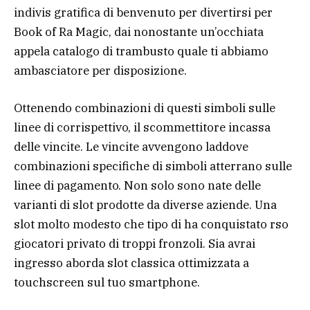
indivis gratifica di benvenuto per divertirsi per
Book of Ra Magic, dai nonostante un’occhiata
appela catalogo di trambusto quale ti abbiamo
ambasciatore per disposizione.
Ottenendo combinazioni di questi simboli sulle
linee di corrispettivo, il scommettitore incassa
delle vincite. Le vincite avvengono laddove
combinazioni specifiche di simboli atterrano sulle
linee di pagamento. Non solo sono nate delle
varianti di slot prodotte da diverse aziende. Una
slot molto modesto che tipo di ha conquistato rso
giocatori privato di troppi fronzoli. Sia avrai
ingresso aborda slot classica ottimizzata a
touchscreen sul tuo smartphone.