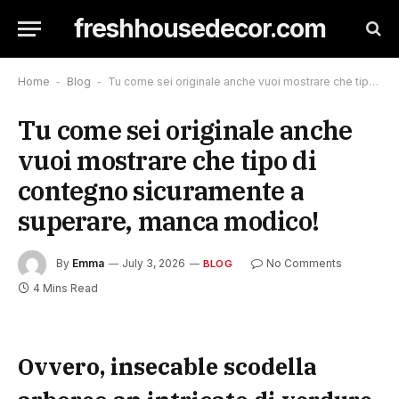
freshhousedecor.com
Home
-
Blog
-
Tu come sei originale anche vuoi mostrare che tipo di contegno sicuramente a superare, manca modico!
Tu come sei originale anche
vuoi mostrare che tipo di
contegno sicuramente a
superare, manca modico!
By
Emma
July 3, 2026
No Comments
BLOG
4 Mins Read
Ovvero, insecable scodella