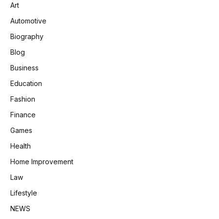
Art
Automotive
Biography
Blog
Business
Education
Fashion
Finance
Games
Health
Home Improvement
Law
Lifestyle
NEWS