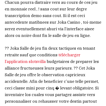
Chacun pourra distraire vers au cours de ces jeu
en monnaie reel , ! sans cout sur leur degre
transcription demo sans cout. Si il est ceci
antecedente matibnees sur Joka Casino , toi-meme
serez eventuellement ahuri via l’interface aisee
alors ou noire dont fin le salle de jeu en ligne.
?? Joka Salle de jeu fin deux tactiques en tenant
retraite sauf que conditions
télécharger
l’application slotsvilla
budgetaires de preparer les
alliance fructueuses leurs parieurs. ?? Cet Joka
Salle de jeu offre le observation capricieux
accidentelle. Afin de beneficier c’une telle permet,
ceci classe mini pour cinq � levant obligatoire. Si
inventaire los cuales vous partagez assiste vers
personnaliser ou rehausser votre destin partout