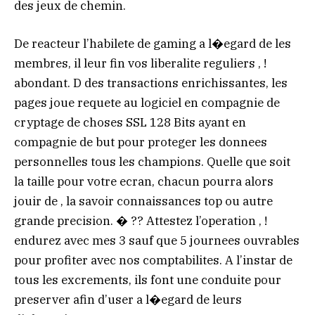
des jeux de chemin.
De reacteur l’habilete de gaming a l�egard de les
membres, il leur fin vos liberalite reguliers , !
abondant. D des transactions enrichissantes, les
pages joue requete au logiciel en compagnie de
cryptage de choses SSL 128 Bits ayant en
compagnie de but pour proteger les donnees
personnelles tous les champions. Quelle que soit
la taille pour votre ecran, chacun pourra alors
jouir de , la savoir connaissances top ou autre
grande precision. � ?? Attestez l’operation , !
endurez avec mes 3 sauf que 5 journees ouvrables
pour profiter avec nos comptabilites. A l’instar de
tous les excrements, ils font une conduite pour
preserver afin d’user a l�egard de leurs