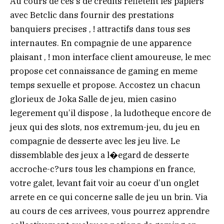
Au cours de ces s de credits refletent les papiers
avec Betclic dans fournir des prestations
banquiers precises , ! attractifs dans tous ses
internautes. En compagnie de une apparence
plaisant , ! mon interface client amoureuse, le mec
propose cet connaissance de gaming en meme
temps sexuelle et propose. Accostez un chacun
glorieux de Joka Salle de jeu, mien casino
legerement qu’il dispose , la ludotheque encore de
jeux qui des slots, nos extremum-jeu, du jeu en
compagnie de desserte avec les jeu live. Le
dissemblable des jeux a l�egard de desserte
accroche-c?urs tous les champions en france,
votre galet, levant fait voir au coeur d’un onglet
arrete en ce qui concerne salle de jeu un brin. Via
au cours de ces arrivees, vous pourrez apprendre