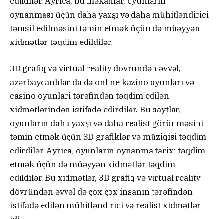
edildilər. Ayrıca, bu məkanlar, oyunların
oynanması üçün daha yaxşı və daha mühitləndirici
təmsil edilməsini təmin etmək üçün də müəyyən
xidmətlər təqdim edildilər.
3D grafiq və virtual reality dövründən əvvəl,
azərbaycanlılar da də online kazino oyunları və
casino oyunlari tərəfindən təqdim edilən
xidmətlərindən istifadə edirdilər. Bu saytlar,
oyunların daha yaxşı və daha realist görünməsini
təmin etmək üçün 3D grafiklər və müziqisi təqdim
edirdilər. Ayrıca, oyunların oynanma tarixi təqdim
etmək üçün də müəyyən xidmətlər təqdim
edildilər. Bu xidmətlər, 3D grafiq və virtual reality
dövründən əvvəl də çox çox insanın tərəfindən
istifadə edilən mühitləndirici və realist xidmətlər