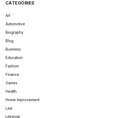
CATEGORIES
Art
Automotive
Biography
Blog
Business
Education
Fashion
Finance
Games
Health
Home Improvement
Law
Lifestyle