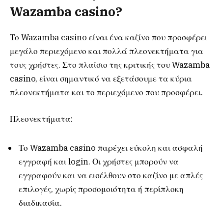
Wazamba casino?
Το Wazamba casino είναι ένα καζίνο που προσφέρει
μεγάλο περιεχόμενο και πολλά πλεονεκτήματα για
τους χρήστες. Στο πλαίσιο της κριτικής του Wazamba
casino, είναι σημαντικό να εξετάσουμε τα κύρια
πλεονεκτήματα και το περιεχόμενο που προσφέρει.
Πλεονεκτήματα:
Το Wazamba casino παρέχει εύκολη και ασφαλή
εγγραφή και login. Οι χρήστες μπορούν να
εγγραφούν και να εισέλθουν στο καζίνο με απλές
επιλογές, χωρίς προσομοιότητα ή περίπλοκη
διαδικασία.