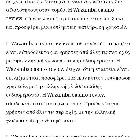
δείχνει ότι αυτό το καζίνο είναι ένας από τους πιο
αξιολόγητους στον τομέα. Η Wazamba casino
review αποδεικνύει ότι η εταιρεία είναι ευελιξιακή
και προσφέρει μια εκπληκτική εκπλήρωση χρηστών.
Η Wazamba casino review αποδεικνύει ότι το καζίνο
είναι εύπρόσδεκτο για χρήστες από όλες τις περιοχές,
με την ελληνική γλώσσα επίσης ενδιαφέροντα. Η
Wazamba casino review δείχνει ότι η εταιρεία είναι
ευελιξιακή και προσφέρει μια εκπληκτική εκπλήρωση
χρηστών, με την ελληνική γλώσσα επίσης
ενδιαφέροντα. Η Wazamba casino review
αποδεικνύει ότι το καζίνο είναι ευπρόσδεκτο για
χρήστες από όλες τις περιοχές, με την ελληνική
γλώσσα επίσης ενδιαφέροντα.